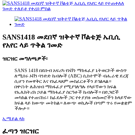
SANS1418 መደበኛ ዝቅተኛ ቮልቴጅ ኤቢሲ
የአየር ላይ ጥቅል ገመድ
ዝርዝር መግለጫዎች፡
SANS 1418 በደቡብ አፍሪካ የኦቨን ማከፋፈያ ኔትወርኮች ውስጥ
ለሚሰሩ ኦቨን ባንድድ ኬብሎች (ABC) ሲስተሞች ብሔራዊ ደረጃ
ሲሆን የመዋቅር እና የአፈጻጸም መስፈርቶችን ይገልጻል።
በዋናነት ለሕዝብ ማከፋፈያ የሚያገለግሉ የላይኛውን ክፍል
የኤሌክትሪክ ኃይል ማከፋፈያ ስርዓቶች ኬብሎች። በድጋፎች
መካከል የተጠናከሩ፣ ከፊደሎች ጋር የተያያዙ መስመሮችን ከላይኛው
ክፍል ላይ ከውጭ መትከል። ለውጭ ወኪሎች በጣም ጥሩ የመቋቋም
ችሎታ።
ኢሜይል ላክ
ፈጣን ዝርዝር