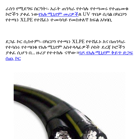
ራስን የሚደግፍ ስርዓት፡- አራት ጠንካራ የተሳሉ የተጣመሩ የተጨመቁ
ኮሮችን ያቀፈ ነው
የአሉሚኒየም መሪዎች
ለ UV ጥበቃ ሲባል በካርቦን
የተጫነ XLPE የተሸፈነ ተመሳሳይ የመስቀለኛ ክፍል አካባቢ
ደጋፊ ኮር ሲስተም፡- በካርቦን የተጫነ XLPE የተሸፈኑ እና በጠንካራ
የተሳሰሩ የተጣበቁ የአሉሚኒየም አስተላላፊዎች ሶስት ደረጃ ኮሮችን
ያቀፈ ሲሆን በ... ዙሪያ የተተከሉ ናቸው።
ባዶ የአሉሚኒየም ቅይጥ ድጋፍ
ሰጪ ኮር