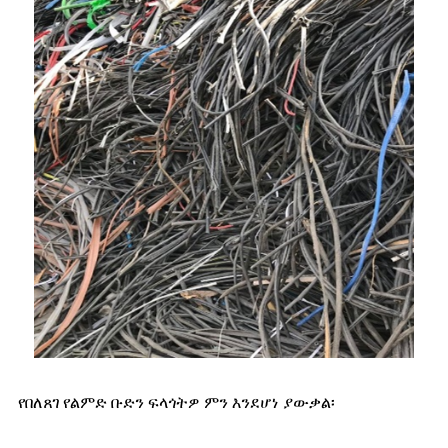
የበለጸገ የልምድ ቡድን ፍላጎትዎ ምን እንደሆነ ያውቃል፡