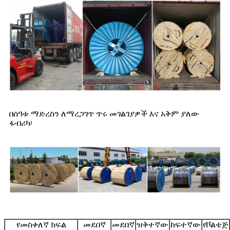
በሰዓቱ ማድረስን ለማረጋገጥ ጥሩ መገልገያዎች እና አቅም ያለው
ፋብሪካ፡
የመስቀለኛ ክፍል
መደበኛ
መደበኛ
ዝቅተኛው
ከፍተኛው
የቮልቴጅ