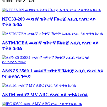
NFC33-209 መደበኛ ዝቅተኛ ቮልቴጅ ኤቢሲ የአየር ላይ
ጥቅል ኬብል
ASTM/ICEA መደበኛ ዝቅተኛ ቮልቴጅ ኤቢሲ የአየር ላይ
ጥቅል ኬብል
AS/NZS 3560.1 መደበኛ ዝቅተኛ ቮልቴጅ ኤቢሲ የአየር ላይ
የተጠቀለለ ገመድ
ASTM መደበኛ MV ABC የአየር ላይ ጥቅል ኬብል