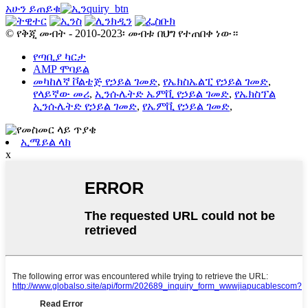
አሁን ይጠይቁ
© የቅጂ መብት - 2010-2023፡ መብቱ በህግ የተጠበቀ ነው።
የጣቢያ ካርታ
AMP ሞባይል
መካከለኛ ቮልቴጅ የኃይል ገመድ
,
የኤክስኤልፒ የኃይል ገመድ
,
የላይኛው መሪ
,
ኢንሱሌትድ ኤምቪ የኃይል ገመድ
,
የኤክስፕል
ኢንሱሌትድ የኃይል ገመድ
,
የኤምቪ የኃይል ገመድ
,
ኢሜይል ላክ
x