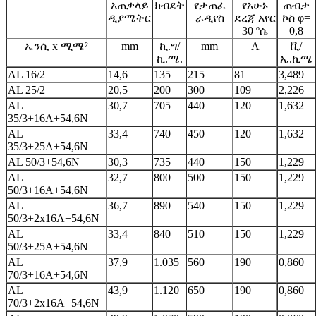
አጠቃላይ
ክብደት
የታጠፈ
የአሁኑ
ጠብታ
ዲያሜትር
ራዲየስ
ደረጃ አየር
ኮስ φ=
30 ºሴ
0,8
ኤንሲ x ሚሜ²
mm
ኪ.ግ/
mm
A
ቪ/
ኪ.ሜ.
ኤ.ኪሜ
AL 16/2
14,6
135
215
81
3,489
AL 25/2
20,5
200
300
109
2,226
AL
30,7
705
440
120
1,632
35/3+16A+54,6N
AL
33,4
740
450
120
1,632
35/3+25A+54,6N
AL 50/3+54,6N
30,3
735
440
150
1,229
AL
32,7
800
500
150
1,229
50/3+16A+54,6N
AL
36,7
890
540
150
1,229
50/3+2x16A+54,6N
AL
33,4
840
510
150
1,229
50/3+25A+54,6N
AL
37,9
1.035
560
190
0,860
70/3+16A+54,6N
AL
43,9
1.120
650
190
0,860
70/3+2x16A+54,6N