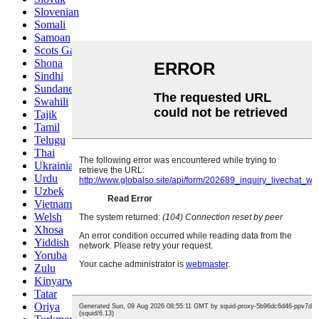
Slovenian
Somali
Samoan
Scots Gaelic
Shona
Sindhi
Sundanese
Swahili
Tajik
Tamil
Telugu
Thai
Ukrainian
Urdu
Uzbek
Vietnamese
Welsh
Xhosa
Yiddish
Yoruba
Zulu
Kinyarwanda
Tatar
Oriya