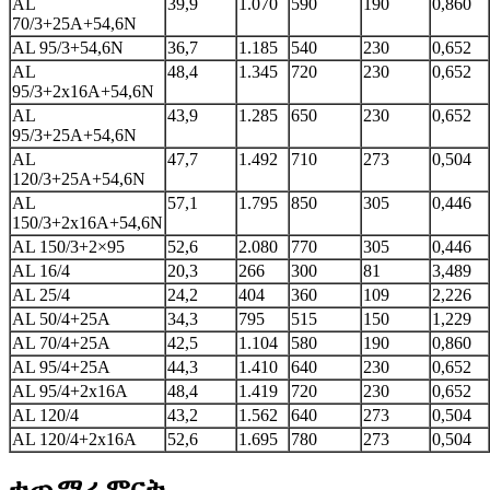
AL
39,9
1.070
590
190
0,860
70/3+25A+54,6N
AL 95/3+54,6N
36,7
1.185
540
230
0,652
AL
48,4
1.345
720
230
0,652
95/3+2x16A+54,6N
AL
43,9
1.285
650
230
0,652
95/3+25A+54,6N
AL
47,7
1.492
710
273
0,504
120/3+25A+54,6N
AL
57,1
1.795
850
305
0,446
150/3+2x16A+54,6N
AL 150/3+2×95
52,6
2.080
770
305
0,446
AL 16/4
20,3
266
300
81
3,489
AL 25/4
24,2
404
360
109
2,226
AL 50/4+25A
34,3
795
515
150
1,229
AL 70/4+25A
42,5
1.104
580
190
0,860
AL 95/4+25A
44,3
1.410
640
230
0,652
AL 95/4+2x16A
48,4
1.419
720
230
0,652
AL 120/4
43,2
1.562
640
273
0,504
AL 120/4+2x16A
52,6
1.695
780
273
0,504
ተጨማሪ ምርት