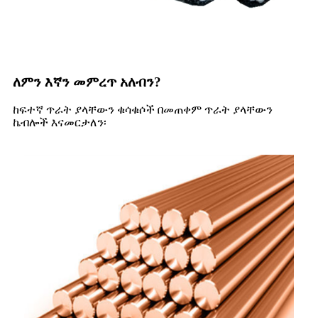
ለምን እኛን መምረጥ አለብን?
ከፍተኛ ጥራት ያላቸውን ቁሳቁሶች በመጠቀም ጥራት ያላቸውን
ኬብሎች እናመርታለን፡