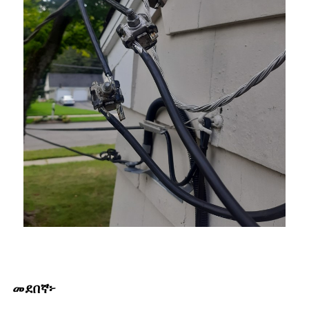
መደበኛ፦