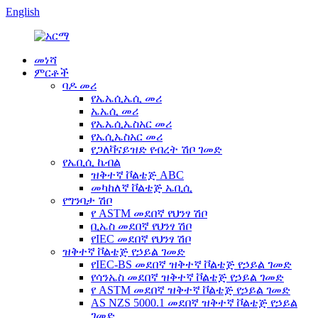
English
መነሻ
ምርቶች
ባዶ መሪ
የኤኤሲኤሲ መሪ
ኤኤሲ መሪ
የኤኤሲኤስአር መሪ
የኤሲኤስአር መሪ
የጋለቫናይዝድ የብረት ሽቦ ገመድ
የኤቢሲ ኬብል
ዝቅተኛ ቮልቴጅ ABC
መካከለኛ ቮልቴጅ ኤቢሲ
የግንባታ ሽቦ
የ ASTM መደበኛ የህንፃ ሽቦ
ቢኤስ መደበኛ የህንፃ ሽቦ
የIEC መደበኛ የህንፃ ሽቦ
ዝቅተኛ ቮልቴጅ የኃይል ገመድ
የIEC-BS መደበኛ ዝቅተኛ ቮልቴጅ የኃይል ገመድ
የሳንኤስ መደበኛ ዝቅተኛ ቮልቴጅ የኃይል ገመድ
የ ASTM መደበኛ ዝቅተኛ ቮልቴጅ የኃይል ገመድ
AS NZS 5000.1 መደበኛ ዝቅተኛ ቮልቴጅ የኃይል
ገመድ