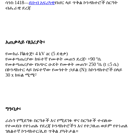
ሳንስ 1418—
ደቡብ አፍሪካዊ
የአየር ላይ ጥቅል ኮንዳክተሮች ስርዓት
ብሔራዊ ደረጃ
አጠቃላይ ባህሪያት፡
የሙከራ ቮልቴጅ፡ 4 kV ac (5 ደቂቃ)
የመቆጣጠሪያው ከፍተኛ የሙቀት መጠን ደረጃ፡ +90 ºሴ
የመቆጣጠሪያው የአጭር ዑደት የሙቀት መጠን፡ 250 ºሴ (t ≤5 ሴ)
በኮንዳክተር ላይ ከፍተኛው የመጎተት ኃይል (N): ከኮንዳክተሮች በላይ
30 x ክፍል ሚሜ²
ግንባታ፡
ራሱን የሚደግፉ ስርዓቶች እና የሚደገፉ ዋና ስርዓቶች ተብለው
የተመደቡ የተነጠሉ የደረጃ ኮንዳክተሮችን እና የተጋለጠ ወይም የተነጠለ
ገለልተኛ ኮንዳክተር/ሊድ ጥቅል ያካትታል።