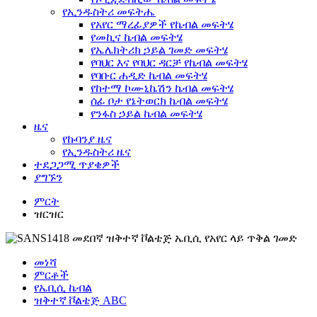
የኢንዱስትሪ መፍትሔ
የአየር ማረፊያዎች የኬብል መፍትሄ
የመኪና ኬብል መፍትሄ
የኤሌክትሪክ ኃይል ገመድ መፍትሄ
የባህር እና የባህር ዳርቻ የኬብል መፍትሄ
የባቡር ሐዲድ ኬብል መፍትሄ
የከተማ ኮሙኒኬሽን ኬብል መፍትሄ
ሰፊ ቦታ የኔትወርክ ኬብል መፍትሄ
የንፋስ ኃይል ኬብል መፍትሄ
ዜና
የኩባንያ ዜና
የኢንዱስትሪ ዜና
ተደጋጋሚ ጥያቄዎች
ያግኙን
ምርት
ዝርዝር
መነሻ
ምርቶች
የኤቢሲ ኬብል
ዝቅተኛ ቮልቴጅ ABC