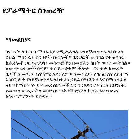
የፓራሜትር ሰንጠረዥ
ማመልከቻ፡
በዋናነት ለሕዝብ ማከፋፈያ የሚያገለግሉ የላይኛውን የኤሌክትሪክ
ኃይል ማከፋፈያ ስርዓቶች ኬብሎች። በድጋፎች መካከል የተጠናከሩ፣
ከፊደሎች ጋር የተያያዙ መስመሮችን በመሸፈን ከቤት ውጭ መትከል።
ለውጭ ወኪሎች በጣም ጥሩ የመቋቋም ችሎታ። በቀጥታ ከመሬት
በታች ለመጫን ተስማሚ አይደለም። ለመኖሪያ፣ ለገጠር እና ለከተማ
አካባቢዎች የላይኛውን የኤሌክትሪክ ኃይል በማጓጓዝ እና በማከፋፈል
ላይ። ከማይሞሉ ባዶ መሪ ስርዓቶች ጋር ሲነጻጸር የተሻሻለ ደህንነት፣
የመጫን ወጪዎችን መቀነስ፣ ዝቅተኛ የኃይል ኪሳራ እና የበለጠ
አስተማማኝነት ይሰጣል።