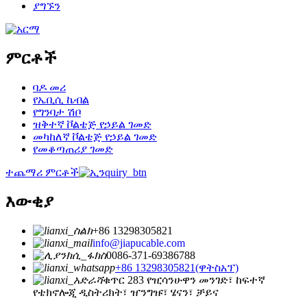
ያግኙን
ምርቶች
ባዶ መሪ
የኤቢሲ ኬብል
የግንባታ ሽቦ
ዝቅተኛ ቮልቴጅ የኃይል ገመድ
መካከለኛ ቮልቴጅ የኃይል ገመድ
የመቆጣጠሪያ ገመድ
ተጨማሪ ምርቶች
እውቂያ
+86 13298305821
info@jiapucable.com
0086-371-69386788
+86 13298305821(ዋትስአፕ)
ቁጥር 283 የዢሳንሁዋን መንገድ፣ ከፍተኛ
የቴክኖሎጂ ዲስትሪክት፣ ዠንግዡ፣ ሄናን፣ ቻይና