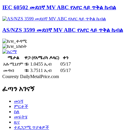
IEC 60502 መደበኛ MV ABC የአየር ላይ ጥቅል ኬብል
AS/NZS 3599 መደበኛ MV ABC የአየር ላይ ጥቅል ኬብል
ሜታል
ዋጋ (የአሜሪካ ዶላር)
ቀን
አሉሚኒየም
＄ 1.0455 ኢብ
05/17
መዳብ
＄ 3.7511 ኢብ
05/17
Couresty DailyMetalPrice.com
ፈጣን አገናኝ
መነሻ
ምርቶች
ስለ
መፍትሄ
ዜና
ተደጋጋሚ ጥያቄዎች