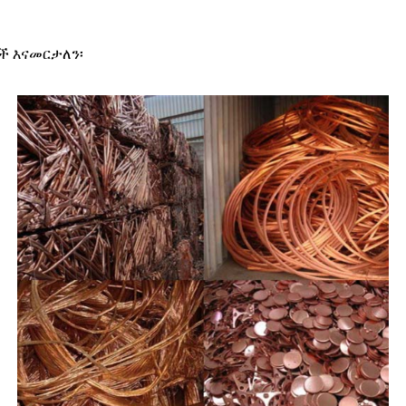
ች እናመርታለን፡