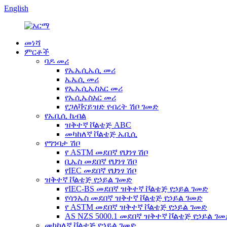
English
መነሻ
ምርቶች
ባዶ መሪ
የኤኤሲኤሲ መሪ
ኤኤሲ መሪ
የኤኤሲኤስአር መሪ
የኤሲኤስአር መሪ
የጋለቫናይዝድ የብረት ሽቦ ገመድ
የኤቢሲ ኬብል
ዝቅተኛ ቮልቴጅ ABC
መካከለኛ ቮልቴጅ ኤቢሲ
የግንባታ ሽቦ
የ ASTM መደበኛ የህንፃ ሽቦ
ቢኤስ መደበኛ የህንፃ ሽቦ
የIEC መደበኛ የህንፃ ሽቦ
ዝቅተኛ ቮልቴጅ የኃይል ገመድ
የIEC-BS መደበኛ ዝቅተኛ ቮልቴጅ የኃይል ገመድ
የሳንኤስ መደበኛ ዝቅተኛ ቮልቴጅ የኃይል ገመድ
የ ASTM መደበኛ ዝቅተኛ ቮልቴጅ የኃይል ገመድ
AS NZS 5000.1 መደበኛ ዝቅተኛ ቮልቴጅ የኃይል ገ
መካከለኛ ቮልቴጅ የኃይል ገመድ