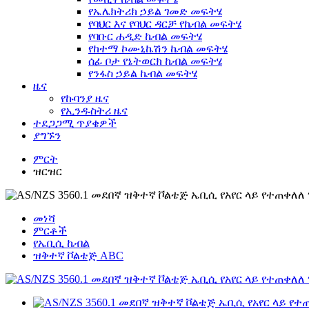
የኤሌክትሪክ ኃይል ገመድ መፍትሄ
የባህር እና የባህር ዳርቻ የኬብል መፍትሄ
የባቡር ሐዲድ ኬብል መፍትሄ
የከተማ ኮሙኒኬሽን ኬብል መፍትሄ
ሰፊ ቦታ የኔትወርክ ኬብል መፍትሄ
የንፋስ ኃይል ኬብል መፍትሄ
ዜና
የኩባንያ ዜና
የኢንዱስትሪ ዜና
ተደጋጋሚ ጥያቄዎች
ያግኙን
ምርት
ዝርዝር
መነሻ
ምርቶች
የኤቢሲ ኬብል
ዝቅተኛ ቮልቴጅ ABC