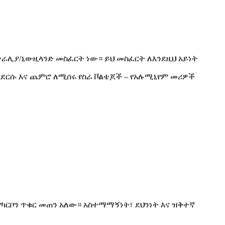
ስትራሊያ/ኒውዚላንድ መስፈርት ነው። ይህ መስፈርት ለእንደዚህ አይነት
kV የሚደርሱ እና ጨምሮ ለሚሰሩ የስራ ቮልቴጆች – የአሉሚኒየም መሪዎች
የካርቦን ጥቁር መጠን አለው። አስተማማኝነት፣ ደህንነት እና ዝቅተኛ