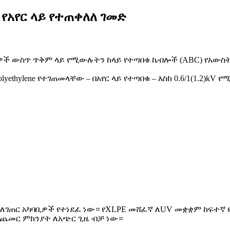
 የአየር ላይ የተጠቀለለ ገመድ
 ወረዳዎች ውስጥ ጥቅም ላይ የሚውሉትን ከላይ የተጣበቁ ኬብሎች (ABC) የአው
lyethylene የተገጠመላቸው – በአየር ላይ የተጣበቁ – እስከ 0.6/1(1.2)
 ለገጠር አካባቢዎች የተነደፈ ነው። የXLPE መሸፈኛ ለUV መቋቋም ከፍተኛ 
 መጨመር ምክንያት ለአጭር ጊዜ ብቻ ነው።