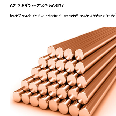
ለምን እኛን መምረጥ አለብን?
ከፍተኛ ጥራት ያላቸውን ቁሳቁሶች በመጠቀም ጥራት ያላቸውን ኬብሎ