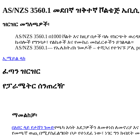
AS/NZS 3560.1 መደበኛ ዝቅተኛ ቮልቴጅ ኤቢሲ
ዝርዝር መግለጫዎች፡
AS/NZS 3560.1 በ1000 ቮልት እና ከዚያ በታች ባሉ የስርጭት
ኬብሎች የግንባታ፣ የልኬቶች እና የሙከራ መስፈርቶችን ይገልጻል።
AS/NZS 3560.1— የኤሌክትሪክ ገመዶች – ተሻጋሪ የተገናኙ ፖሊ po
ኢሜይል ላክ
ፈጣን ዝርዝር
የፓራሜትር ሰንጠረዥ
ማመልከቻ፡
በአየር ላይ የታሸገ ገመድ
የጫካ እሳት አደጋዎችን ለመቀነስ ለመኖሪያ እና
የመጫኛ ወጪ በሚያስፈልግበት ቦታ የተነደፈ ነው፣ ነገር ግን ክብደት