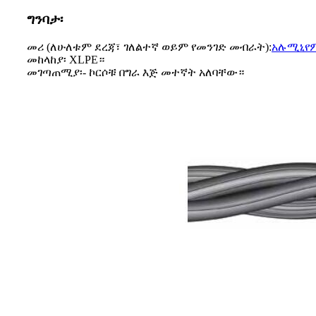
ግንባታ፡
መሪ (ለሁለቱም ደረጃ፣ ገለልተኛ ወይም የመንገድ መብራት):
አሉሚኒየም
መከላከያ፡ XLPE።
መገጣጠሚያ፡- ኮርሶቹ በግራ እጅ መተኛት አለባቸው።