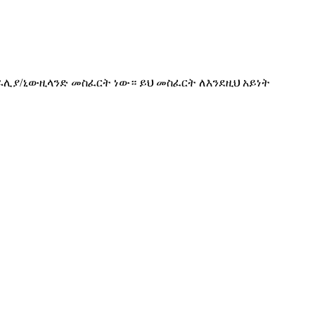
ትራሊያ/ኒውዚላንድ መስፈርት ነው። ይህ መስፈርት ለእንደዚህ አይነት