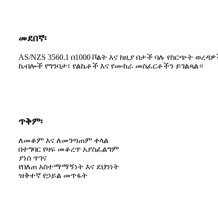
መደበኛ፡
AS/NZS 3560.1 በ1000 ቮልት እና ከዚያ በታች ባሉ የስርጭት 
ኬብሎች የግንባታ፣ የልኬቶች እና የሙከራ መስፈርቶችን ይገልጻል።
ጥቅም፡
ለመቆም እና ለመገጣጠም ቀላል
በተግባር የዛፍ መቆረጥ አያስፈልግም
ያነሰ ጥገና
የበለጠ አስተማማኝነት እና ደህንነት
ዝቅተኛ የኃይል መጥፋት