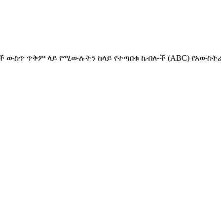
ወረዳዎች ውስጥ ጥቅም ላይ የሚውሉትን ከላይ የተጣበቁ ኬብሎች (ABC) የአውስ