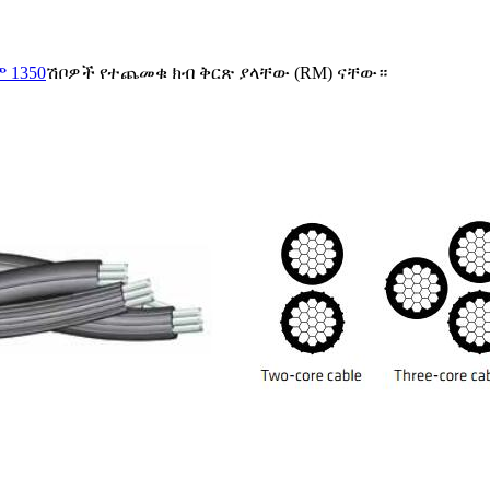
 1350
ሽቦዎች የተጨመቁ ክብ ቅርጽ ያላቸው (RM) ናቸው።