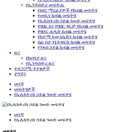
የኢንዱስትሪ መፍትሔ
የአየር ማረፊያዎች የኬብል መፍትሄ
የመኪና ኬብል መፍትሄ
የኤሌክትሪክ ኃይል ገመድ መፍትሄ
የባህር እና የባህር ዳርቻ የኬብል መፍትሄ
የባቡር ሐዲድ ኬብል መፍትሄ
የከተማ ኮሙኒኬሽን ኬብል መፍትሄ
ሰፊ ቦታ የኔትወርክ ኬብል መፍትሄ
የንፋስ ኃይል ኬብል መፍትሄ
ዜና
የኩባንያ ዜና
የኢንዱስትሪ ዜና
ተደጋጋሚ ጥያቄዎች
ያግኙን
መነሻ
መፍትሄዎች
የኤሌክትሪክ ኃይል ገመድ መፍትሄ
መነሻ
የኤሌክትሪክ ኃይል ገመድ መፍትሄ
መፍትሄ