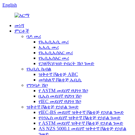
English
መነሻ
ምርቶች
ባዶ መሪ
የኤኤሲኤሲ መሪ
ኤኤሲ መሪ
የኤኤሲኤስአር መሪ
የኤሲኤስአር መሪ
የጋለቫናይዝድ የብረት ሽቦ ገመድ
የኤቢሲ ኬብል
ዝቅተኛ ቮልቴጅ ABC
መካከለኛ ቮልቴጅ ኤቢሲ
የግንባታ ሽቦ
የ ASTM መደበኛ የህንፃ ሽቦ
ቢኤስ መደበኛ የህንፃ ሽቦ
የIEC መደበኛ የህንፃ ሽቦ
ዝቅተኛ ቮልቴጅ የኃይል ገመድ
የIEC-BS መደበኛ ዝቅተኛ ቮልቴጅ የኃይል ገመድ
የሳንኤስ መደበኛ ዝቅተኛ ቮልቴጅ የኃይል ገመድ
የ ASTM መደበኛ ዝቅተኛ ቮልቴጅ የኃይል ገመድ
AS NZS 5000.1 መደበኛ ዝቅተኛ ቮልቴጅ የኃይል
ገመድ