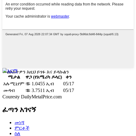
መልእክትዎን እዚህ ይፃፉ እና ይላኩልን
ሜታል
ዋጋ (የአሜሪካ ዶላር)
ቀን
አሉሚኒየም
＄ 1.0455 ኢብ
05/17
መዳብ
＄ 3.7511 ኢብ
05/17
Couresty DailyMetalPrice.com
ፈጣን አገናኝ
መነሻ
ምርቶች
ስለ