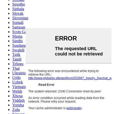
Sesotho
Sinhala
Slovak
Slovenian
Somali
Samoan
Scots Gaelic
Shona
Sindhi
Sundanese
Swahili
Tajik
Tamil
Telugu
Thai
Ukrainian
Urdu
Uzbek
Vietnamese
Welsh
Xhosa
Yiddish
Yoruba
Zulu