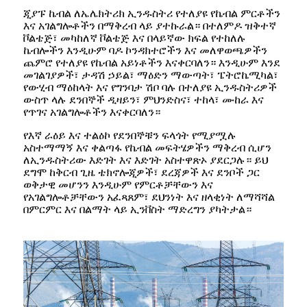
ጂያፑ ኬብል ለኤሌክትሪክ ኢንዱስትሪ የተለያዩ የኬብል ምርቶችን
እና አገልግሎቶችን በማቅረብ ላይ ያተኩራል። በተለምዶ ዝቅተኛ
ቮልቴጅ፣ መካከለኛ ቮልቴጅ እና በላይኛው ክፍል የተከለሉ
ኬብሎችን እንዲሁም ባዶ ኮንዳክተሮችን እና መለዋወጫዎችን
ጨምሮ የተለያዩ የኬብል አይነቶችን እናቀርባለን። እንዲሁም እንደ
መገልገያዎች፣ ታዳሽ ኃይል፣ ማዕድን ማውጣት፣ ፔትሮኬሚካል፣
የውሂብ ማዕከላት እና የግንባታ ሽቦ ባሉ በተለያዩ ኢንዱስትሪዎች
ውስጥ ላሉ ደንበኞች ዲዛይን፣ ምህንድስና፣ ተከላ፣ ሙከራ እና
የጥገና አገልግሎቶችን እናቀርባለን።
የእኛ ራዕይ እና ተልዕኮ የደንበኞቹን ፍላጎት የሚያሟሉ
አስተማማኝ እና ቀልጣፋ የኬብል መፍትሄዎችን ማቅረብ ሲሆን
ለኢንዱስትሪው እድገት እና እድገት አስተዋጽኦ ያደርጋሉ። ይህ
ደግሞ ከቅርብ ጊዜ ቴክኖሎጂዎች፣ ደረጃዎች እና ደንቦች ጋር
ወቅታዊ መሆንን እንዲሁም የምርቶቻቸውን እና
የአገልግሎቶቻቸውን አፈጻጸም፣ ደህንነት እና ዘላቂነት ለማሻሻል
በምርምር እና በልማት ላይ ኢንቨስት ማድረግን ያካትታል።