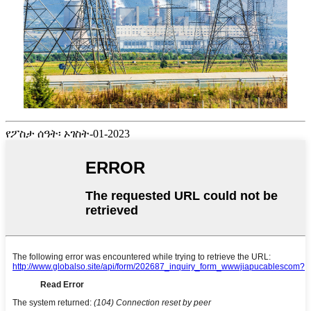
የፖስታ ሰዓት፡ ኦገስት-01-2023