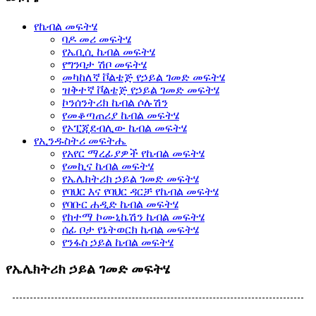
የኬብል መፍትሄ
ባዶ መሪ መፍትሄ
የኤቢሲ ኬብል መፍትሄ
የግንባታ ሽቦ መፍትሄ
መካከለኛ ቮልቴጅ የኃይል ገመድ መፍትሄ
ዝቅተኛ ቮልቴጅ የኃይል ገመድ መፍትሄ
ኮንሰንትሪክ ኬብል ሶሉሽን
የመቆጣጠሪያ ኬብል መፍትሄ
የኦፒጂደብሊው ኬብል መፍትሄ
የኢንዱስትሪ መፍትሔ
የአየር ማረፊያዎች የኬብል መፍትሄ
የመኪና ኬብል መፍትሄ
የኤሌክትሪክ ኃይል ገመድ መፍትሄ
የባህር እና የባህር ዳርቻ የኬብል መፍትሄ
የባቡር ሐዲድ ኬብል መፍትሄ
የከተማ ኮሙኒኬሽን ኬብል መፍትሄ
ሰፊ ቦታ የኔትወርክ ኬብል መፍትሄ
የንፋስ ኃይል ኬብል መፍትሄ
የኤሌክትሪክ ኃይል ገመድ መፍትሄ