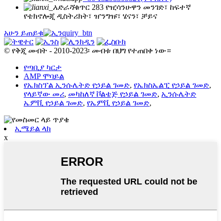
ቁጥር 283 የዢሳንሁዋን መንገድ፣ ከፍተኛ
የቴክኖሎጂ ዲስትሪክት፣ ዠንግዡ፣ ሄናን፣ ቻይና
አሁን ይጠይቁ
© የቅጂ መብት - 2010-2023፡ መብቱ በህግ የተጠበቀ ነው።
የጣቢያ ካርታ
AMP ሞባይል
የኤክስፕል ኢንሱሌትድ የኃይል ገመድ
,
የኤክስኤልፒ የኃይል ገመድ
,
የላይኛው መሪ
,
መካከለኛ ቮልቴጅ የኃይል ገመድ
,
ኢንሱሌትድ
ኤምቪ የኃይል ገመድ
,
የኤምቪ የኃይል ገመድ
,
ኢሜይል ላክ
x