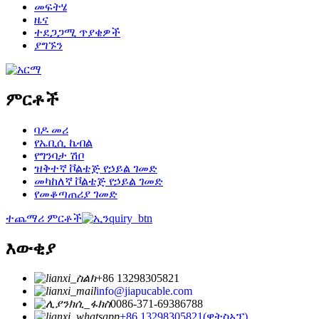
መፍትሄ
ዜና
ተደጋጋሚ ጥያቄዎች
ያግኙን
ምርቶች
ባዶ መሪ
የኤቢሲ ኬብል
የግንባታ ሽቦ
ዝቅተኛ ቮልቴጅ የኃይል ገመድ
መካከለኛ ቮልቴጅ የኃይል ገመድ
የመቆጣጠሪያ ገመድ
ተጨማሪ ምርቶች
እውቂያ
+86 13298305821
info@jiapucable.com
0086-371-69386788
+86 13298305821(ዋትስአፕ)