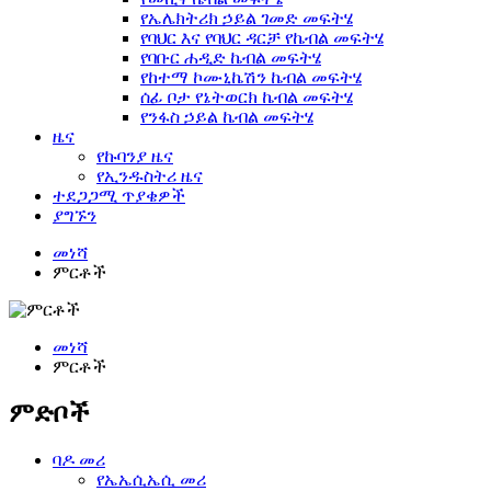
የኤሌክትሪክ ኃይል ገመድ መፍትሄ
የባህር እና የባህር ዳርቻ የኬብል መፍትሄ
የባቡር ሐዲድ ኬብል መፍትሄ
የከተማ ኮሙኒኬሽን ኬብል መፍትሄ
ሰፊ ቦታ የኔትወርክ ኬብል መፍትሄ
የንፋስ ኃይል ኬብል መፍትሄ
ዜና
የኩባንያ ዜና
የኢንዱስትሪ ዜና
ተደጋጋሚ ጥያቄዎች
ያግኙን
መነሻ
ምርቶች
መነሻ
ምርቶች
ምድቦች
ባዶ መሪ
የኤኤሲኤሲ መሪ