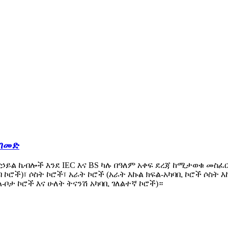
 ገመድ
 የኃይል ኬብሎች እንደ IEC እና BS ካሉ በዓለም አቀፍ ደረጃ ከሚታወቁ 
ብ ኮሮች)፣ ሶስት ኮሮች፣ አራት ኮሮች (አራት እኩል ክፍል-አካባቢ ኮሮች ሶስት እ
-ቦታ ኮሮች እና ሁለት ትናንሽ አካባቢ ገለልተኛ ኮሮች)።