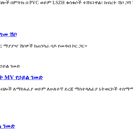
ኬብሎች በምትኩ በ PVC ወይም LSZH ቁሳቁሶች ተሸፍነዋል፣ ከብረት ሽቦ ጋሻ
ጣጣመ ሽቦ
ር ማያያዣ ሽቦዎች ከጠንካራ ባዶ የመዳብ ኮር ጋር።
ለት MV የኃይል ገመድ
ል ኬብሎች ለማከፋፈያ ወይም ለሁለተኛ ደረጃ ማስተላለፊያ ኔትወርኮች ተስማሚ
ል ገመድ