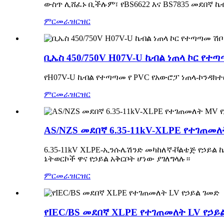
ውስጥ ሊሸፈኑ ቢችሉም፣ የBS6622 እና BS7835 መደበኛ 
ምርመራ
ዝርዝር
ቢኤስ 450/750V H07V-U ኬብል ነጠላ ኮር የተ
የH07V-U ኬብል የተጣጣመ የ PVC የአውሮፓ ነጠላ-ኮንዳክተ
ምርመራ
ዝርዝር
AS/NZS መደበኛ 6.35-11kV-XLPE የተገጠመ
6.35-11kV XLPE-ኢንሱሌሽንድ መካከለኛ-ቮልቴጅ የኃይ
ኔትወርኮች ዋና የኃይል አቅርቦት ሆነው ያገለግላሉ።
ምርመራ
ዝርዝር
የIEC/BS መደበኛ XLPE የተገጠመለት LV የኃይ