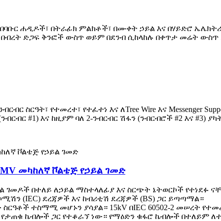
በባቡር ሐዲዶች፣ በትራፊክ ምልክቶች፣ በሙቀት ኃይል እና በሃይድሮ ኤሌክትሪ
፣ በብረት ድጋፍ ቅንፎች ውስጥ ወይም በደንብ ሲከላከሉ በቀጥታ መሬት ውስ
ብር ስርዓት፣ የተመረተ፣ የተፈተነ እና ለTree Wire እና Messenger Suppo
(ንብርብር #1) እና ከዚያም ባለ 2-ንብርብር ሽፋን (ንብርብሮች #2 እና #3) ያ
ት MV መካከለኛ ቮልቴጅ የኃይል ገመድ
ኃይል ገመዶች በተለይ ለኃይል ማስተላለፊያ እና ስርጭት ኔትወርኮች የተነደፉ ና
ሚሽን (IEC) ደረጃዎች እና ከብሪቲሽ ደረጃዎች (BS) ጋር ይጣጣማል።
ላቸው ስርዓቶች ተስማሚ መሆኑን ያሳያል። 15kV በIEC 60502-2 መሠረት 
በኛ የታጠቁ ኬብሎች ጋር የተቆራኘ ነው። የማዕድን ቁፋሮ ኬብሎች በተለይም