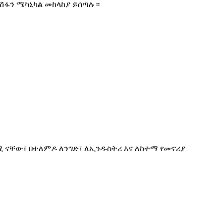
 ሽፋን ሜካኒካል መከላከያ ይሰጣሉ።
 ናቸው፣ በተለምዶ ለንግድ፣ ለኢንዱስትሪ እና ለከተማ የመኖሪያ