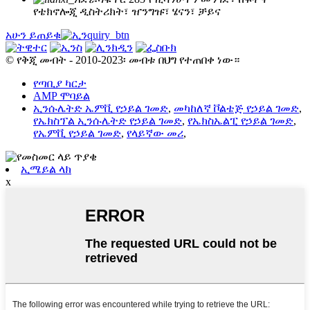
የቴክኖሎጂ ዲስትሪክት፣ ዠንግዡ፣ ሄናን፣ ቻይና
አሁን ይጠይቁ
© የቅጂ መብት - 2010-2023፡ መብቱ በህግ የተጠበቀ ነው።
የጣቢያ ካርታ
AMP ሞባይል
ኢንሱሌትድ ኤምቪ የኃይል ገመድ
,
መካከለኛ ቮልቴጅ የኃይል ገመድ
,
የኤክስፕል ኢንሱሌትድ የኃይል ገመድ
,
የኤክስኤልፒ የኃይል ገመድ
,
የኤምቪ የኃይል ገመድ
,
የላይኛው መሪ
,
ኢሜይል ላክ
x