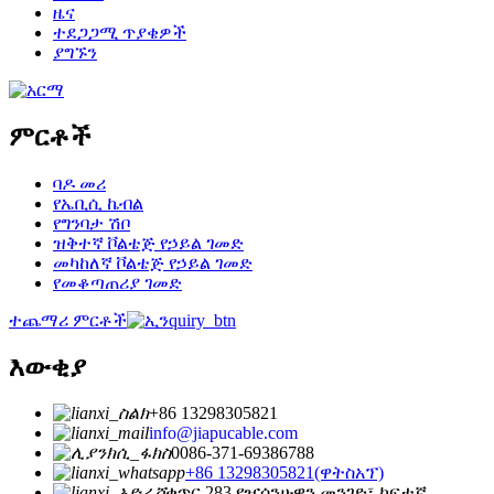
ዜና
ተደጋጋሚ ጥያቄዎች
ያግኙን
ምርቶች
ባዶ መሪ
የኤቢሲ ኬብል
የግንባታ ሽቦ
ዝቅተኛ ቮልቴጅ የኃይል ገመድ
መካከለኛ ቮልቴጅ የኃይል ገመድ
የመቆጣጠሪያ ገመድ
ተጨማሪ ምርቶች
እውቂያ
+86 13298305821
info@jiapucable.com
0086-371-69386788
+86 13298305821(ዋትስአፕ)
ቁጥር 283 የዢሳንሁዋን መንገድ፣ ከፍተኛ