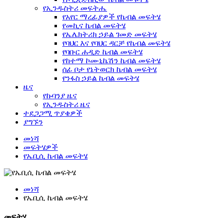
የኢንዱስትሪ መፍትሔ
የአየር ማረፊያዎች የኬብል መፍትሄ
የመኪና ኬብል መፍትሄ
የኤሌክትሪክ ኃይል ገመድ መፍትሄ
የባህር እና የባህር ዳርቻ የኬብል መፍትሄ
የባቡር ሐዲድ ኬብል መፍትሄ
የከተማ ኮሙኒኬሽን ኬብል መፍትሄ
ሰፊ ቦታ የኔትወርክ ኬብል መፍትሄ
የንፋስ ኃይል ኬብል መፍትሄ
ዜና
የኩባንያ ዜና
የኢንዱስትሪ ዜና
ተደጋጋሚ ጥያቄዎች
ያግኙን
መነሻ
መፍትሄዎች
የኤቢሲ ኬብል መፍትሄ
መነሻ
የኤቢሲ ኬብል መፍትሄ
መፍትሄ