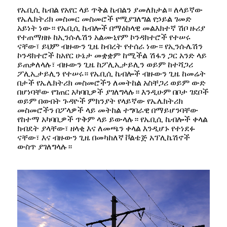
የኤቢሲ ኬብል የአየር ላይ ጥቅል ኬብልን ያመለክታል። ለላይኛው
የኤሌክትሪክ መስመር መስመሮች የሚያገለግል የኃይል ገመድ
አይነት ነው። የኤቢሲ ኬብሎች በማዕከላዊ መልእክተኛ ሽቦ ዙሪያ
የተጠማዘዙ ከኢንሱሌሽን አልሙኒየም ኮንዳክተሮች የተሠሩ
ናቸው፣ ይህም ብዙውን ጊዜ ከብረት የተሰራ ነው። የኢንሱሌሽን
ኮንዳክተሮች ከአየር ሁኔታ መቋቋም ከሚችል ሽፋን ጋር አንድ ላይ
ይጠቃለላሉ፣ ብዙውን ጊዜ ከፖሊኢታይሊን ወይም ከተሻጋሪ
ፖሊኢታይሊን የተሠሩ። የኤቢሲ ኬብሎች ብዙውን ጊዜ ከመሬት
በታች የኤሌክትሪክ መስመሮችን ለመትከል አስቸጋሪ ወይም ውድ
በሆነባቸው የገጠር አካባቢዎች ያገለግላሉ። እንዲሁም በቦታ ገደቦች
ወይም በውበት ጉዳዮች ምክንያት የላይኛው የኤሌክትሪክ
መስመሮችን በፖላዎች ላይ መትከል ተግባራዊ በማይሆንባቸው
የከተማ አካባቢዎች ጥቅም ላይ ይውላሉ። የኤቢሲ ኬብሎች ቀላል
ክብደት ያላቸው፣ ዘላቂ እና ለመጫን ቀላል እንዲሆኑ የተነደፉ
ናቸው፣ እና ብዙውን ጊዜ በመካከለኛ ቮልቴጅ አፕሊኬሽኖች
ውስጥ ያገለግላሉ።