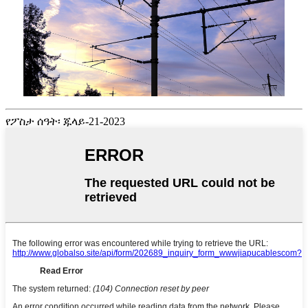
የፖስታ ሰዓት፡ ጁላይ-21-2023