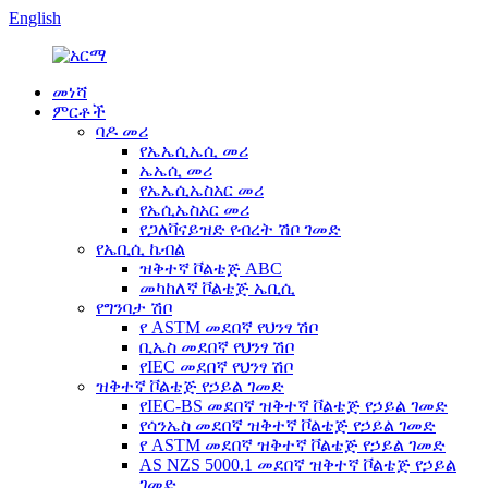
English
መነሻ
ምርቶች
ባዶ መሪ
የኤኤሲኤሲ መሪ
ኤኤሲ መሪ
የኤኤሲኤስአር መሪ
የኤሲኤስአር መሪ
የጋለቫናይዝድ የብረት ሽቦ ገመድ
የኤቢሲ ኬብል
ዝቅተኛ ቮልቴጅ ABC
መካከለኛ ቮልቴጅ ኤቢሲ
የግንባታ ሽቦ
የ ASTM መደበኛ የህንፃ ሽቦ
ቢኤስ መደበኛ የህንፃ ሽቦ
የIEC መደበኛ የህንፃ ሽቦ
ዝቅተኛ ቮልቴጅ የኃይል ገመድ
የIEC-BS መደበኛ ዝቅተኛ ቮልቴጅ የኃይል ገመድ
የሳንኤስ መደበኛ ዝቅተኛ ቮልቴጅ የኃይል ገመድ
የ ASTM መደበኛ ዝቅተኛ ቮልቴጅ የኃይል ገመድ
AS NZS 5000.1 መደበኛ ዝቅተኛ ቮልቴጅ የኃይል
ገመድ