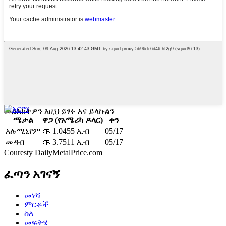
መልእክትዎን እዚህ ይፃፉ እና ይላኩልን
ሜታል
ዋጋ (የአሜሪካ ዶላር)
ቀን
አሉሚኒየም
＄ 1.0455 ኢብ
05/17
መዳብ
＄ 3.7511 ኢብ
05/17
Couresty DailyMetalPrice.com
ፈጣን አገናኝ
መነሻ
ምርቶች
ስለ
መፍትሄ