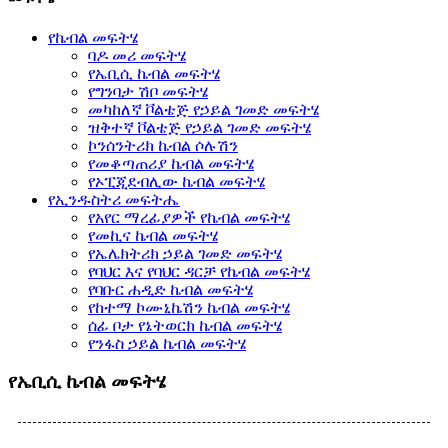
የኬብል መፍትሄ
ባዶ መሪ መፍትሄ
የኤቢሲ ኬብል መፍትሄ
የግንባታ ሽቦ መፍትሄ
መካከለኛ ቮልቴጅ የኃይል ገመድ መፍትሄ
ዝቅተኛ ቮልቴጅ የኃይል ገመድ መፍትሄ
ኮንሰንትሪክ ኬብል ሶሉሽን
የመቆጣጠሪያ ኬብል መፍትሄ
የኦፒጂደብሊው ኬብል መፍትሄ
የኢንዱስትሪ መፍትሔ
የአየር ማረፊያዎች የኬብል መፍትሄ
የመኪና ኬብል መፍትሄ
የኤሌክትሪክ ኃይል ገመድ መፍትሄ
የባህር እና የባህር ዳርቻ የኬብል መፍትሄ
የባቡር ሐዲድ ኬብል መፍትሄ
የከተማ ኮሙኒኬሽን ኬብል መፍትሄ
ሰፊ ቦታ የኔትወርክ ኬብል መፍትሄ
የንፋስ ኃይል ኬብል መፍትሄ
የኤቢሲ ኬብል መፍትሄ