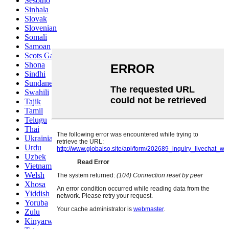
Sesotho
Sinhala
Slovak
Slovenian
Somali
Samoan
Scots Gaelic
Shona
Sindhi
Sundanese
Swahili
Tajik
Tamil
Telugu
Thai
Ukrainian
Urdu
Uzbek
Vietnamese
Welsh
Xhosa
Yiddish
Yoruba
Zulu
Kinyarwanda