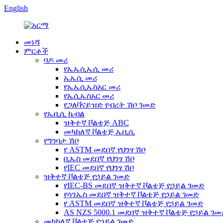
English
መነሻ
ምርቶች
ባዶ መሪ
የኤኤሲኤሲ መሪ
ኤኤሲ መሪ
የኤኤሲኤስአር መሪ
የኤሲኤስአር መሪ
የጋለቫናይዝድ የብረት ሽቦ ገመድ
የኤቢሲ ኬብል
ዝቅተኛ ቮልቴጅ ABC
መካከለኛ ቮልቴጅ ኤቢሲ
የግንባታ ሽቦ
የ ASTM መደበኛ የህንፃ ሽቦ
ቢኤስ መደበኛ የህንፃ ሽቦ
የIEC መደበኛ የህንፃ ሽቦ
ዝቅተኛ ቮልቴጅ የኃይል ገመድ
የIEC-BS መደበኛ ዝቅተኛ ቮልቴጅ የኃይል ገመድ
የሳንኤስ መደበኛ ዝቅተኛ ቮልቴጅ የኃይል ገመድ
የ ASTM መደበኛ ዝቅተኛ ቮልቴጅ የኃይል ገመድ
AS NZS 5000.1 መደበኛ ዝቅተኛ ቮልቴጅ የኃይል ገ
መካከለኛ ቮልቴጅ የኃይል ገመድ