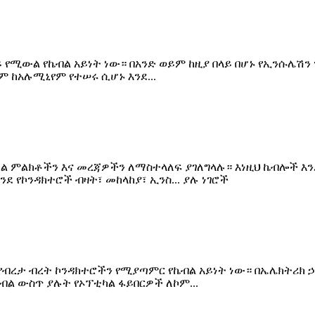
 የሚውል የኬብል አይነት ነው። በአንድ ወይም ከዚያ በላይ በሆኑ የኢንሱሌሽን
 ከአሉሚኒየም የተሠሩ ሲሆኑ እንደ...
 ምልክቶችን እና መረጃዎችን ለማስተላለፍ ያገለግላሉ። እነዚህ ኬብሎች እን
የኮንዳክተሮች ብዛት፣ መከላከያ፣ ኢንስ... ያሉ ነገሮች
ና የብረታ ብረት ኮንዳክተሮችን የሚያጣምር የኬብል አይነት ነው። በኤሌክትሪክ
ኬብል ውስጥ ያሉት የኦፕቲካል ፋይበርዎች ለኮም...