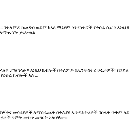
ነው። በተለምዶ ከመዳብ ወይም ከአሉሚኒየም ኮንዳክተሮች የተሰራ ሲሆን እነዚ
ማገናኘት ያገለግላል...
ስተላለፍ ያገለግላሉ። እነዚህ ኬብሎች በተለምዶ በኢንዱስትሪ ሁኔታዎች፣ በኃ
የኃይል ኬብሎች አሉ...
ሳሪያዎችና መሳሪያዎች ለማሰራጨት በተለያዩ ኢንዱስትሪዎች በስፋት ጥቅም ላ
ክንያቶች ግምት ውስጥ መግባት አለባቸው።