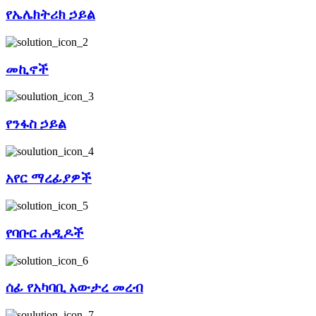
የኤሌክትሪክ ኃይል
መኪኖች
የንፋስ ኃይል
አየር ማረፊያዎች
የባቡር ሐዲዶች
ሰፊ የአካባቢ አውታረ መረብ