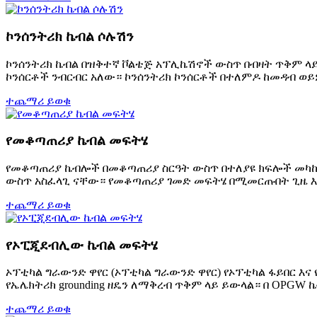
ኮንሰንትሪክ ኬብል ሶሉሽን
ኮንሰንትሪክ ኬብል በዝቅተኛ ቮልቴጅ አፕሊኬሽኖች ውስጥ በብዛት ጥቅም ላይ
ኮንሰርቶች ንብርብር አለው። ኮንሰንትሪክ ኮንሰርቶች በተለምዶ ከመዳብ ወይም
ተጨማሪ ይወቁ
የመቆጣጠሪያ ኬብል መፍትሄ
የመቆጣጠሪያ ኬብሎች በመቆጣጠሪያ ስርዓት ውስጥ በተለያዩ ክፍሎች መካከል
ውስጥ አስፈላጊ ናቸው። የመቆጣጠሪያ ገመድ መፍትሄ በሚመርጡበት ጊዜ እንደ 
ተጨማሪ ይወቁ
የኦፒጂደብሊው ኬብል መፍትሄ
ኦፕቲካል ግራውንድ ዋየር (ኦፕቲካል ግራውንድ ዋየር) የኦፕቲካል ፋይበር እ
የኤሌክትሪክ grounding ዘዴን ለማቅረብ ጥቅም ላይ ይውላል። በ OPGW 
ተጨማሪ ይወቁ