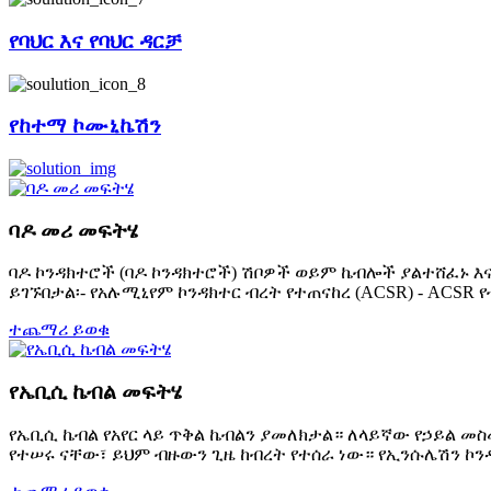
የባህር እና የባህር ዳርቻ
የከተማ ኮሙኒኬሽን
ባዶ መሪ መፍትሄ
ባዶ ኮንዳክተሮች (ባዶ ኮንዳክተሮች) ሽቦዎች ወይም ኬብሎች ያልተሸፈኑ እ
ይገኙበታል፡- የአሉሚኒየም ኮንዳክተር ብረት የተጠናከረ (ACSR) - ACSR 
ተጨማሪ ይወቁ
የኤቢሲ ኬብል መፍትሄ
የኤቢሲ ኬብል የአየር ላይ ጥቅል ኬብልን ያመለክታል። ለላይኛው የኃይል መ
የተሠሩ ናቸው፣ ይህም ብዙውን ጊዜ ከብረት የተሰራ ነው። የኢንሱሌሽን ኮንዳ