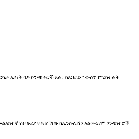
ርካታ አይነት ባዶ ኮንዳክተሮች አሉ፣ ከእነዚህም ውስጥ የሚከተሉት
 መልእክተኛ ሽቦ ዙሪያ የተጠማዘዙ ከኢንሱሌሽን አልሙኒየም ኮንዳክተሮች