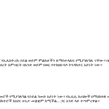
ና የኤሌክትሪክ ኃይል ወይም ምልክቶችን ለማስተላለፍ የሚያገለግሉ ናቸው። በ
የብረት እምብርት በአንድ ወይም በወር የተከበበ ባዶ ኮንዳክተር አይነት ነው።
ስመሮች የሚያገለግል የኃይል ገመድ አይነት ነው። የኤቢሲ ኬብሎች በማዕከላዊ
ክተሮች ከአየር ሁኔታ መቋቋም ከሚችል... ጋር አንድ ላይ ተጣምረዋል።