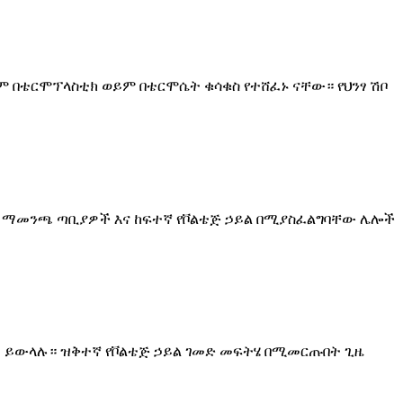
ህም በቴርሞፕላስቲክ ወይም በቴርሞሴት ቁሳቁስ የተሸፈኑ ናቸው። የህንፃ ሽቦ
ይል ማመንጫ ጣቢያዎች እና ከፍተኛ የቮልቴጅ ኃይል በሚያስፈልግባቸው ሌሎች
ይ ይውላሉ። ዝቅተኛ የቮልቴጅ ኃይል ገመድ መፍትሄ በሚመርጡበት ጊዜ