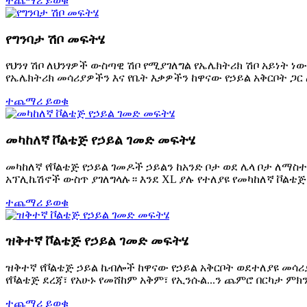
ተጨማሪ ይወቁ
የግንባታ ሽቦ መፍትሄ
የህንፃ ሽቦ ለህንፃዎች ውስጣዊ ሽቦ የሚያገለግል የኤሌክትሪክ ሽቦ አይነት 
የኤሌክትሪክ መሳሪያዎችን እና የቤት እቃዎችን ከዋናው የኃይል አቅርቦት ጋር ለ
ተጨማሪ ይወቁ
መካከለኛ ቮልቴጅ የኃይል ገመድ መፍትሄ
መካከለኛ የቮልቴጅ የኃይል ገመዶች ኃይልን ከአንድ ቦታ ወደ ሌላ ቦታ ለማ
አፕሊኬሽኖች ውስጥ ያገለግላሉ። እንደ XL ያሉ የተለያዩ የመካከለኛ ቮልቴጅ 
ተጨማሪ ይወቁ
ዝቅተኛ ቮልቴጅ የኃይል ገመድ መፍትሄ
ዝቅተኛ የቮልቴጅ ኃይል ኬብሎች ከዋናው የኃይል አቅርቦት ወደተለያዩ መ
የቮልቴጅ ደረጃ፣ የአሁኑ የመሸከም አቅም፣ የኢንሱል...ን ጨምሮ በርካታ ም
ተጨማሪ ይወቁ