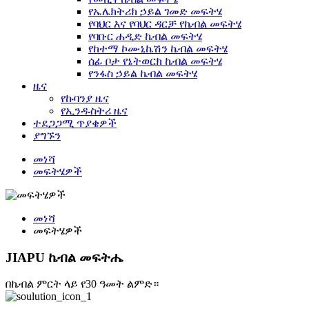
የኤሌክትሪክ ኃይል ገመድ መፍትሄ
የባህር እና የባህር ዳርቻ የኬብል መፍትሄ
የባቡር ሐዲድ ኬብል መፍትሄ
የከተማ ኮሙኒኬሽን ኬብል መፍትሄ
ሰፊ ቦታ የኔትወርክ ኬብል መፍትሄ
የንፋስ ኃይል ኬብል መፍትሄ
ዜና
የኩባንያ ዜና
የኢንዱስትሪ ዜና
ተደጋጋሚ ጥያቄዎች
ያግኙን
መነሻ
መፍትሄዎች
መነሻ
መፍትሄዎች
JIAPU ኬብል መፍትሔ
በኬብል ምርት ላይ የ30 ዓመት ልምድ።