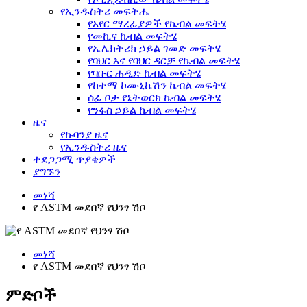
የኢንዱስትሪ መፍትሔ
የአየር ማረፊያዎች የኬብል መፍትሄ
የመኪና ኬብል መፍትሄ
የኤሌክትሪክ ኃይል ገመድ መፍትሄ
የባህር እና የባህር ዳርቻ የኬብል መፍትሄ
የባቡር ሐዲድ ኬብል መፍትሄ
የከተማ ኮሙኒኬሽን ኬብል መፍትሄ
ሰፊ ቦታ የኔትወርክ ኬብል መፍትሄ
የንፋስ ኃይል ኬብል መፍትሄ
ዜና
የኩባንያ ዜና
የኢንዱስትሪ ዜና
ተደጋጋሚ ጥያቄዎች
ያግኙን
መነሻ
የ ASTM መደበኛ የህንፃ ሽቦ
መነሻ
የ ASTM መደበኛ የህንፃ ሽቦ
ምድቦች