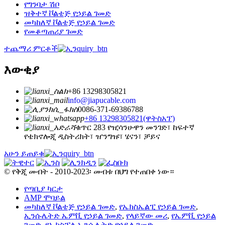
የግንባታ ሽቦ
ዝቅተኛ ቮልቴጅ የኃይል ገመድ
መካከለኛ ቮልቴጅ የኃይል ገመድ
የመቆጣጠሪያ ገመድ
ተጨማሪ ምርቶች
እውቂያ
+86 13298305821
info@jiapucable.com
0086-371-69386788
+86 13298305821(ዋትስአፕ)
ቁጥር 283 የዢሳንሁዋን መንገድ፣ ከፍተኛ
የቴክኖሎጂ ዲስትሪክት፣ ዠንግዡ፣ ሄናን፣ ቻይና
አሁን ይጠይቁ
© የቅጂ መብት - 2010-2023፡ መብቱ በህግ የተጠበቀ ነው።
የጣቢያ ካርታ
AMP ሞባይል
መካከለኛ ቮልቴጅ የኃይል ገመድ
,
የኤክስኤልፒ የኃይል ገመድ
,
ኢንሱሌትድ ኤምቪ የኃይል ገመድ
,
የላይኛው መሪ
,
የኤምቪ የኃይል
ገመድ
,
የኤክስፕል ኢንሱሌትድ የኃይል ገመድ
,