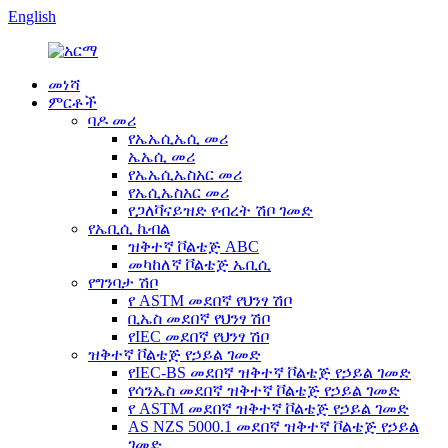
English
መነሻ
ምርቶች
ባዶ መሪ
የኤኤሲኤሲ መሪ
ኤኤሲ መሪ
የኤኤሲኤስአር መሪ
የኤሲኤስአር መሪ
የጋለቫናይዝድ የብረት ሽቦ ገመድ
የኤቢሲ ኬብል
ዝቅተኛ ቮልቴጅ ABC
መካከለኛ ቮልቴጅ ኤቢሲ
የግንባታ ሽቦ
የ ASTM መደበኛ የህንፃ ሽቦ
ቢኤስ መደበኛ የህንፃ ሽቦ
የIEC መደበኛ የህንፃ ሽቦ
ዝቅተኛ ቮልቴጅ የኃይል ገመድ
የIEC-BS መደበኛ ዝቅተኛ ቮልቴጅ የኃይል ገመድ
የሳንኤስ መደበኛ ዝቅተኛ ቮልቴጅ የኃይል ገመድ
የ ASTM መደበኛ ዝቅተኛ ቮልቴጅ የኃይል ገመድ
AS NZS 5000.1 መደበኛ ዝቅተኛ ቮልቴጅ የኃይል
ገመድ