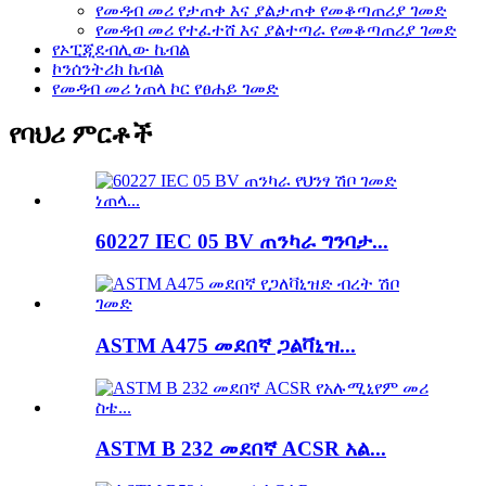
የመዳብ መሪ የታጠቀ እና ያልታጠቀ የመቆጣጠሪያ ገመድ
የመዳብ መሪ የተፈተሸ እና ያልተጣራ የመቆጣጠሪያ ገመድ
የኦፒጂደብሊው ኬብል
ኮንሰንትሪክ ኬብል
የመዳብ መሪ ነጠላ ኮር የፀሐይ ገመድ
የባህሪ ምርቶች
60227 IEC 05 BV ጠንካራ ግንባታ...
ASTM A475 መደበኛ ጋልቫኒዝ...
ASTM B 232 መደበኛ ACSR አል...