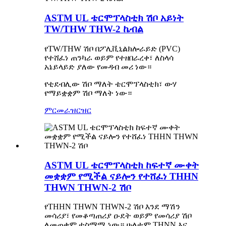
ASTM UL ቴርሞፕላስቲክ ሽቦ አይነት
TW/THW THW-2 ኬብል
የTW/THW ሽቦ በፖሊቪኒልክሎራይድ (PVC)
የተሸፈነ ጠንካራ ወይም የተዘበራረቀ፣ ለስላሳ
አኔይላይድ ያለው የመዳብ መሪ ነው።
የቲደብሊው ሽቦ ማለት ቴርሞፕላስቲክ፣ ውሃ
የማይቋቋም ሽቦ ማለት ነው።
ምርመራ
ዝርዝር
ASTM UL ቴርሞፕላስቲክ ከፍተኛ ሙቀት
መቋቋም የሚችል ናይሎን የተሸፈነ THHN
THWN THWN-2 ሽቦ
የTHHN THWN THWN-2 ሽቦ እንደ ማሽን
መሳሪያ፣ የመቆጣጠሪያ ዑደት ወይም የመሳሪያ ሽቦ
ለመጠቀም ተስማሚ ነው። ሁለቱም THNN እና