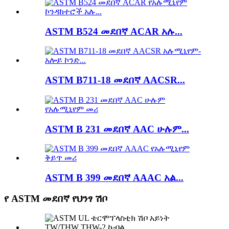
ASTM B524 መደበኛ ACAR አሉ...
ASTM B711-18 መደበኛ AACSR...
ASTM B 231 መደበኛ AAC ሁሉም...
ASTM B 399 መደበኛ AAAC አል...
የ ASTM መደበኛ የህንፃ ሽቦ