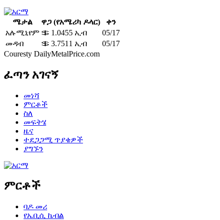
ሜታል
ዋጋ (የአሜሪካ ዶላር)
ቀን
አሉሚኒየም
＄ 1.0455 ኢብ
05/17
መዳብ
＄ 3.7511 ኢብ
05/17
Couresty DailyMetalPrice.com
ፈጣን አገናኝ
መነሻ
ምርቶች
ስለ
መፍትሄ
ዜና
ተደጋጋሚ ጥያቄዎች
ያግኙን
ምርቶች
ባዶ መሪ
የኤቢሲ ኬብል