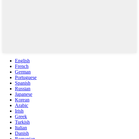
English
French
German
Portuguese
Spanish
Russian
Japanese
Korean
Arabic
Irish
Greek
Turkish
Italian
Danish
Romanian