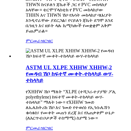
THWN ከናይለን ጃኬቶች ጋር የ PVC መከላከያ
አላቸው። ቴርሞፕላስቲክ የ PVC መከላከያው
THHN እና THWN ሽቦ የእሳት መከላከያ ባህሪያት
እንዲኖራቸው ያደርጋል፣ የናይለን ጃኬት ደግሞ እንደ
ቤንዚን እና ዘይት ላሉ ኬሚካሎች የመቋቋም አቅም
ይጨምራል።
ምርመራ
ዝርዝር
ASTM UL XLPE XHHW XHHW-2
የመዳብ ሽቦ ከፍተኛ ሙቀት-ተከላካይ ውሃ-
ተከላካይ
የXHHW ሽቦ ማለት “XLPE (ተሻጋሪ-ተያያዥ ፖሊ
polyethylene) ከፍተኛ ሙቀት-ተከላካይ ውሃ-
ተከላካይ” ማለት ነው። የXHHW ገመድ
ለኤሌክትሪክ ሽቦ እና ገመድ የተወሰነ የኢንሱሌሽን
ቁሳቁስ፣ የሙቀት መጠን ደረጃ እና የአጠቃቀም ሁኔታ
(ለእርጥብ ቦታዎች ተስማሚ) ስያሜ ነው።
ምርመራ
ዝርዝር