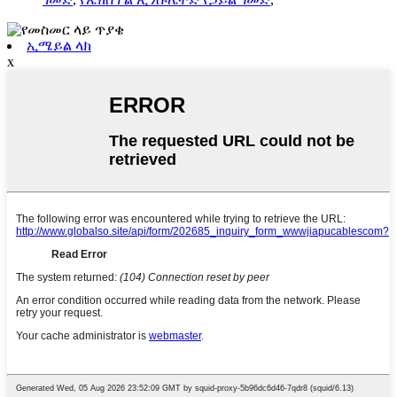
ኢሜይል ላክ
x