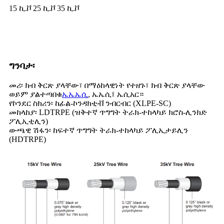
15 ኪ.ቮ 25 ኪ.ቮ 35 ኪ.ቮ
ግንባታ፡
መሪ፡ ክብ ቅርጽ ያላቸው፣ በማዕከላዊነት የተዘጉ፣ ክብ ቅርጽ ያላቸው
ወይም ያልተጣበቁ
ኤኤኤሲ
, ኤኤሲ፤ ኤሲአር።
የኮንደር ስክሪን፡ ከፊል-ኮንዳክቲቭ ንብርብር (XLPE-SC)
መከላከያ፡ LDTRPE (ዝቅተኛ ጥግግት ትራክ-ተከላካይ ክሮስ-ሊንክድ
ፖሊኢቲሊን)
ውጫዊ ሽፋን፡ ከፍተኛ ጥግግት ትራክ-ተከላካይ ፖሊኢታይሊን
(HDTRPE)