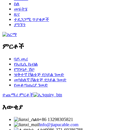
ስለ
መፍትሄ
ዜና
ተደጋጋሚ ጥያቄዎች
ያግኙን
ምርቶች
ባዶ መሪ
የኤቢሲ ኬብል
የግንባታ ሽቦ
ዝቅተኛ ቮልቴጅ የኃይል ገመድ
መካከለኛ ቮልቴጅ የኃይል ገመድ
የመቆጣጠሪያ ገመድ
ተጨማሪ ምርቶች
እውቂያ
+86 13298305821
info@jiapucable.com
0086-371-69386788