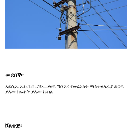
መደበኛ፦
አይሲኤ ኤስ-121-733---የዛፍ ሽቦ እና የመልእክት ማስተላለፊያ ድጋፍ
ያለው ክፍተት ያለው ኬብል
ቮልቴጅ፡