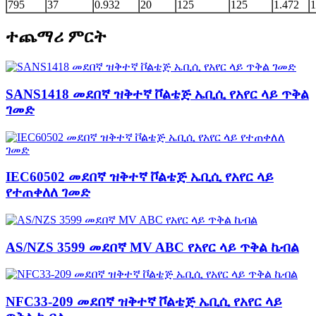
795
37
0.932
20
125
125
1.472
1
ተጨማሪ ምርት
SANS1418 መደበኛ ዝቅተኛ ቮልቴጅ ኤቢሲ የአየር ላይ ጥቅል
ገመድ
IEC60502 መደበኛ ዝቅተኛ ቮልቴጅ ኤቢሲ የአየር ላይ
የተጠቀለለ ገመድ
AS/NZS 3599 መደበኛ MV ABC የአየር ላይ ጥቅል ኬብል
NFC33-209 መደበኛ ዝቅተኛ ቮልቴጅ ኤቢሲ የአየር ላይ