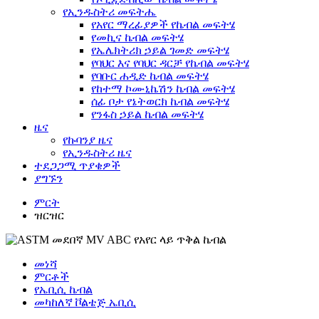
የኢንዱስትሪ መፍትሔ
የአየር ማረፊያዎች የኬብል መፍትሄ
የመኪና ኬብል መፍትሄ
የኤሌክትሪክ ኃይል ገመድ መፍትሄ
የባህር እና የባህር ዳርቻ የኬብል መፍትሄ
የባቡር ሐዲድ ኬብል መፍትሄ
የከተማ ኮሙኒኬሽን ኬብል መፍትሄ
ሰፊ ቦታ የኔትወርክ ኬብል መፍትሄ
የንፋስ ኃይል ኬብል መፍትሄ
ዜና
የኩባንያ ዜና
የኢንዱስትሪ ዜና
ተደጋጋሚ ጥያቄዎች
ያግኙን
ምርት
ዝርዝር
መነሻ
ምርቶች
የኤቢሲ ኬብል
መካከለኛ ቮልቴጅ ኤቢሲ