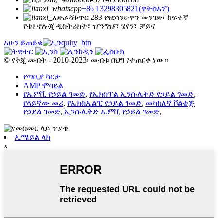
+86 13298305821(ዋትስአፕ)
ቁጥር 283 የዢሳንሁዋን መንገድ፣ ከፍተኛ
የቴክኖሎጂ ዲስትሪክት፣ ዠንግዡ፣ ሄናን፣ ቻይና
አሁን ይጠይቁ
© የቅጂ መብት - 2010-2023፡ መብቱ በህግ የተጠበቀ ነው።
የጣቢያ ካርታ
AMP ሞባይል
የኤምቪ የኃይል ገመድ
,
የኤክስፕል ኢንሱሌትድ የኃይል ገመድ
,
የላይኛው መሪ
,
የኤክስኤልፒ የኃይል ገመድ
,
መካከለኛ ቮልቴጅ
የኃይል ገመድ
,
ኢንሱሌትድ ኤምቪ የኃይል ገመድ
,
ኢሜይል ላክ
x