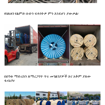
የበለጸገ የልምድ ቡድን ፍላጎትዎ ምን እንደሆነ ያውቃል፡
በሰዓቱ ማድረስን ለማረጋገጥ ጥሩ መገልገያዎች እና አቅም ያለው
ፋብሪካ፡