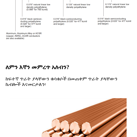
ለምን እኛን መምረጥ አለብን?
ከፍተኛ ጥራት ያላቸውን ቁሳቁሶች በመጠቀም ጥራት ያላቸውን
ኬብሎች እናመርታለን፡