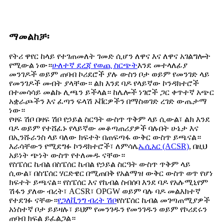
ማመልከቻ፡
የትሪ ዋየር ከላይ የተገጠመለት ገመድ ሲሆን ለዋና እና ለዋና አገልግሎት
የሚውል ነው።
ሁለተኛ ደረጃ የወጪ ስርጭት
እንደ መተላለፊያ
መንገዶች ወይም ጠባብ ኮሪደሮች ያሉ ውስን ቦታ ወይም የመንገድ ላይ
የመንገዶች መብት ያላቸው። ልክ እንደ ባዶ የላይኛው ኮንዳክተሮች
በተመሳሳይ መልኩ ሊጫን ይችላል። ከሌሎች ነገሮች ጋር ቀጥተኛ አጭር
አቋራጮችን እና ፈጣን ፍላሽ ኦቨርዎችን በማስወገድ ረገድ ውጤታማ
ነው።
የዛፍ ሽቦ በዛፍ ሽቦ የኃይል ስርዓት ውስጥ ጥቅም ላይ ሲውል፣ ልክ እንደ
ባዶ ወይም የተሸፈኑ የላይኛው መቆጣጠሪያዎች ባሉበት ሁኔታ እና
በኢንሹራንስ ላይ ባለው ክፍተት በጠፍጣፋ ውቅር ውስጥ ይጫናል።
እራሳቸውን የሚደግፉ ኮንዳክተሮች፣ ለምሳሌ
ኤሲአር (ACSR)
, በዚህ
አይነት ጭነት ውስጥ የተለመዱ ናቸው።
የስፔሰር ኬብል በስፔሰር ኬብል የኃይል ስርዓት ውስጥ ጥቅም ላይ
ሲውል፣ በስፔሰር ሃርድዌር በሚጠበቅ የአልማዝ ውቅር ውስጥ ወጥ የሆነ
ክፍተት ይጫናል። የስፔሰር እና የኬብል ስብሰባ እንደ ባዶ የአሉሚኒየም
ሽፋን ያለው ብረት፣ ACSR፣ OPGW ወይም ባሉ ባዶ መልእክተኛ
የተደገፉ ናቸው።
የጋለቪንግ ብረት ሽቦ
የስፔሰር ኬብል መገጣጠሚያዎች
አነስተኛ ቦታ ይይዛሉ፣ ይህም የመንገዱን የመንገዱን ወይም የኮሪደሩን
ጠባብ ክፍል ይፈልጋል።