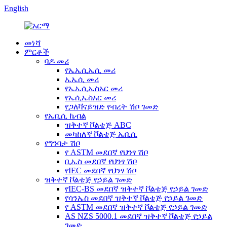
English
መነሻ
ምርቶች
ባዶ መሪ
የኤኤሲኤሲ መሪ
ኤኤሲ መሪ
የኤኤሲኤስአር መሪ
የኤሲኤስአር መሪ
የጋለቫናይዝድ የብረት ሽቦ ገመድ
የኤቢሲ ኬብል
ዝቅተኛ ቮልቴጅ ABC
መካከለኛ ቮልቴጅ ኤቢሲ
የግንባታ ሽቦ
የ ASTM መደበኛ የህንፃ ሽቦ
ቢኤስ መደበኛ የህንፃ ሽቦ
የIEC መደበኛ የህንፃ ሽቦ
ዝቅተኛ ቮልቴጅ የኃይል ገመድ
የIEC-BS መደበኛ ዝቅተኛ ቮልቴጅ የኃይል ገመድ
የሳንኤስ መደበኛ ዝቅተኛ ቮልቴጅ የኃይል ገመድ
የ ASTM መደበኛ ዝቅተኛ ቮልቴጅ የኃይል ገመድ
AS NZS 5000.1 መደበኛ ዝቅተኛ ቮልቴጅ የኃይል
ገመድ