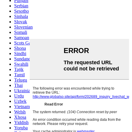
Punjabi
Serbian
Sesotho
Sinhala
Slovak
Slovenian
Somali
Samoan
Scots Gaelic
Shona
Sindhi
Sundanese
Swahili
Tajik
Tamil
Telugu
Thai
Ukrainian
Urdu
Uzbek
Vietnamese
Welsh
Xhosa
Yiddish
Yoruba