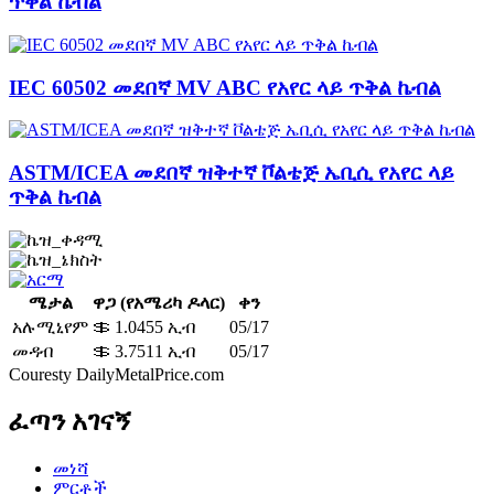
ጥቅል ኬብል
IEC 60502 መደበኛ MV ABC የአየር ላይ ጥቅል ኬብል
ASTM/ICEA መደበኛ ዝቅተኛ ቮልቴጅ ኤቢሲ የአየር ላይ
ጥቅል ኬብል
ሜታል
ዋጋ (የአሜሪካ ዶላር)
ቀን
አሉሚኒየም
＄ 1.0455 ኢብ
05/17
መዳብ
＄ 3.7511 ኢብ
05/17
Couresty DailyMetalPrice.com
ፈጣን አገናኝ
መነሻ
ምርቶች