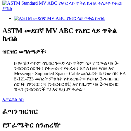
ASTM መደበኛ MV ABC የአየር ላይ ጥቅል
ኬብል
ዝርዝር መግለጫዎች፡
በዛፍ ሽቦ ወይም ስፔሰር ገመድ ላይ ጥቅም ላይ የሚውል ባለ 3-
ንብርብር ስርዓት፣ የተመረተ፣ የተፈተነ እና ለTree Wire እና
Messenger Supported Spacer Cable መስፈርት በሆነው በICEA
S-121-733 መሰረት ምልክት የተደረገበት። ይህ ባለ 3-ንብርብር
ስርዓት የኮንደር ጋሻ (ንብርብር #1) እና ከዚያም ባለ 2-ንብርብር
ሽፋን (ንብርብሮች #2 እና #3) ያካትታል።
ኢሜይል ላክ
ፈጣን ዝርዝር
የፓራሜትር ሰንጠረዥ