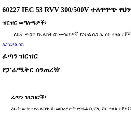
60227 IEC 53 RVV 300/500V ተለዋዋጭ የ
ዝርዝር መግለጫዎች፡
ለቤት ውስጥ የኤሌክትሪክ መሳሪያዎች የኃይል ሲፕሊ ሽቦ ቀላል የ P
ኢሜይል ላክ
ፈጣን ዝርዝር
የፓራሜትር ሰንጠረዥ
ፈጣን ዝርዝሮች፡
ለቤት ውስጥ የኤሌክትሪክ መሳሪያዎች የኃይል ሲፕሊ ሽቦ ቀላል የ PV