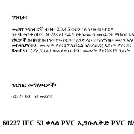
ግንባታ፡
መሪ፡
የኮንዳክተሮች ብዛት፡ 2,3,4,5 ወይም ሌላ ባለብዙ-ኮር።
ኮንዳክተሮች በIEC 60228 ለክፍል 5 የተሰጠውን መስፈርት ማክበር 
የኮርዎች ስብስብ:
ክብ ገመድ፡- ኮርሶቹ አንድ ላይ የተጠማዘዙ መሆን አ
መከላከያ፡
በIEC መሠረት PVC(ፖሊቪኒል ክሎራይድ) አይነት PVC/D
ሼዝ፡
PVC (ፖሊቪኒል ክሎራይድ) በ IEC መሠረት PVC/ST5 ዓይነት
ዝርዝር መግለጫዎች፡
60227 IEC 53 መደበኛ
60227 IEC 53 ቀላል PVC ኢንሱሌትድ PVC 