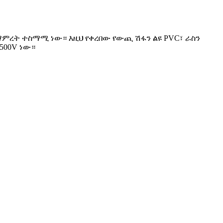
 ለማምረት ተስማሚ ነው። እዚህ የቀረበው የውጪ ሽፋን ልዩ PVC፣ ራስን
500V ነው።