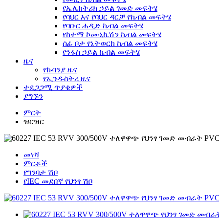
የኤሌክትሪክ ኃይል ገመድ መፍትሄ
የባህር እና የባህር ዳርቻ የኬብል መፍትሄ
የባቡር ሐዲድ ኬብል መፍትሄ
የከተማ ኮሙኒኬሽን ኬብል መፍትሄ
ሰፊ ቦታ የኔትወርክ ኬብል መፍትሄ
የንፋስ ኃይል ኬብል መፍትሄ
ዜና
የኩባንያ ዜና
የኢንዱስትሪ ዜና
ተደጋጋሚ ጥያቄዎች
ያግኙን
ምርት
ዝርዝር
መነሻ
ምርቶች
የግንባታ ሽቦ
የIEC መደበኛ የህንፃ ሽቦ