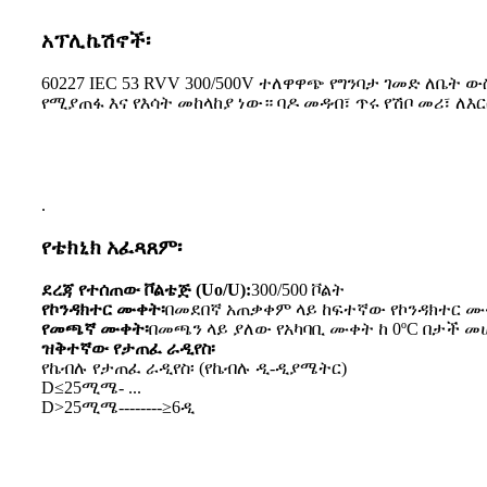
አፕሊኬሽኖች፡
60227 IEC 53 RVV 300/500V ተለዋዋጭ የግንባታ ገመድ ለቤ
የሚያጠፋ እና የእሳት መከላከያ ነው። ባዶ መዳብ፣ ጥሩ የሽቦ መሪ፣ ለእ
.
የቴክኒክ አፈጻጸም፡
ደረጃ የተሰጠው ቮልቴጅ (Uo/U):
300/500 ቮልት
የኮንዳክተር ሙቀት፡
በመደበኛ አጠቃቀም ላይ ከፍተኛው የኮንዳክተር ሙቀ
የመጫኛ ሙቀት፡
በመጫን ላይ ያለው የአካባቢ ሙቀት ከ 0ºC በታች መ
ዝቅተኛው የታጠፈ ራዲየስ፡
የኬብሉ የታጠፈ ራዲየስ፡ (የኬብሉ ዲ-ዲያሜትር)
D≤25ሚሜ- ...
D>25ሚሜ--------≥6ዲ