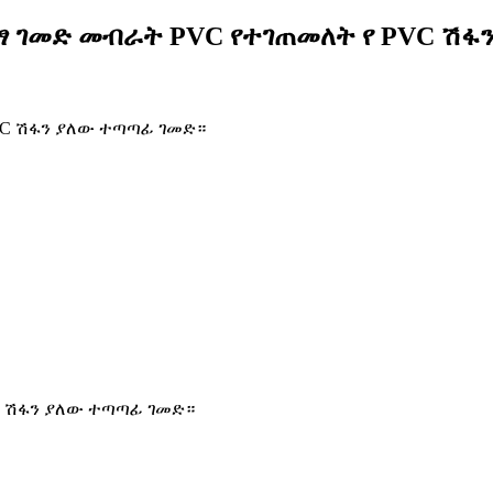
ህንፃ ገመድ መብራት PVC የተገጠመለት የ PVC ሽፋ
VC ሽፋን ያለው ተጣጣፊ ገመድ።
C ሽፋን ያለው ተጣጣፊ ገመድ።