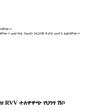
አለባቸው።
ለባቸው። ጠፍጣፋ ገመድ፡ ኮርሶቹ ትይዩ መሆን አለባቸው።
ሼዝ RVV ተለዋዋጭ የህንፃ ሽቦ