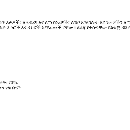
ት ውስጥ እቃዎች፣ ለፋብሪካ እና ለማሽነሪዎች፣ ለሽቦ አገልግሎት እና ገመዶችን
ርስዎ 2 ኮሮች እና 3 ኮሮች አማራጮች ናቸው። ደረጃ የተሰጣቸው ቮልቴጅ 300/
ት: 70ºሴ
ሆን የለበትም