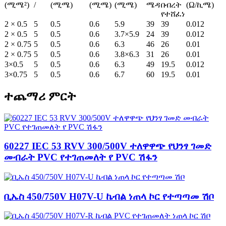
(ሚሜ²)
/
(ሚሜ)
(ሚሜ)
(ሚሜ)
ሜዳ
በብረት
(Ω/ኪሜ)
የተሸፈነ
2 × 0.5
5
0.5
0.6
5.9
39
39
0.012
2 × 0.5
5
0.5
0.6
3.7×5.9
24
39
0.012
2 × 0.75
5
0.5
0.6
6.3
46
26
0.01
2 × 0.75
5
0.5
0.6
3.8×6.3
31
26
0.01
3×0.5
5
0.5
0.6
6.3
49
19.5
0.012
3×0.75
5
0.5
0.6
6.7
60
19.5
0.01
ተጨማሪ ምርት
60227 IEC 53 RVV 300/500V ተለዋዋጭ የህንፃ ገመድ
መብራት PVC የተገጠመለት የ PVC ሽፋን
ቢኤስ 450/750V H07V-U ኬብል ነጠላ ኮር የተጣጣመ ሽቦ