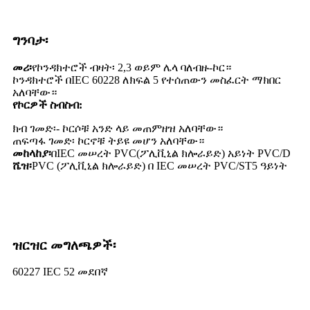
ግንባታ፡
መሪ፡
የኮንዳክተሮች ብዛት፡ 2,3 ወይም ሌላ ባለብዙ-ኮር።
ኮንዳክተሮች በIEC 60228 ለክፍል 5 የተሰጠውን መስፈርት ማክበር
አለባቸው።
የኮርዎች ስብስብ:
ክብ ገመድ፡- ኮርሶቹ አንድ ላይ መጠምዘዝ አለባቸው።
ጠፍጣፋ ገመድ፡ ኮርኖቹ ትይዩ መሆን አለባቸው።
መከላከያ፡
በIEC መሠረት PVC(ፖሊቪኒል ክሎራይድ) አይነት PVC/D
ሼዝ፡
PVC (ፖሊቪኒል ክሎራይድ) በ IEC መሠረት PVC/ST5 ዓይነት
ዝርዝር መግለጫዎች፡
60227 IEC 52 መደበኛ