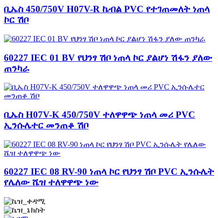
ቢኤስ 450/750V H07V-R ኬብል PVC የተገጠመለት ነጠላ
ኮር ሽቦ
60227 IEC 01 BV የህንፃ ሽቦ ነጠላ ኮር ያልሆነ ሽፋን ያለው
ጠንካራ
ቢኤስ H07V-K 450/750V ተለዋዋጭ ነጠላ መሪ PVC
ኢንሱሌተር መንጠቆ ሽቦ
60227 IEC 08 RV-90 ነጠላ ኮር የህንፃ ሽቦ PVC ኢንሱሌት
የሌለው ሼዝ ተለዋዋጭ ነው