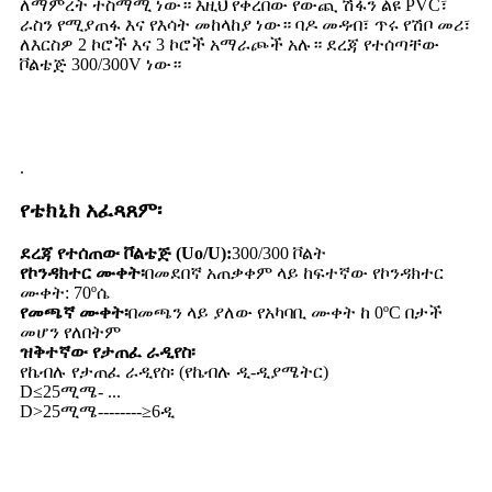
ለማምረት ተስማሚ ነው። እዚህ የቀረበው የውጪ ሽፋን ልዩ PVC፣
ራስን የሚያጠፋ እና የእሳት መከላከያ ነው። ባዶ መዳብ፣ ጥሩ የሽቦ መሪ፣
ለእርስዎ 2 ኮሮች እና 3 ኮሮች አማራጮች አሉ። ደረጃ የተሰጣቸው
ቮልቴጅ 300/300V ነው።
.
የቴክኒክ አፈጻጸም፡
ደረጃ የተሰጠው ቮልቴጅ (Uo/U):
300/300 ቮልት
የኮንዳክተር ሙቀት፡
በመደበኛ አጠቃቀም ላይ ከፍተኛው የኮንዳክተር
ሙቀት: 70ºሴ
የመጫኛ ሙቀት፡
በመጫን ላይ ያለው የአካባቢ ሙቀት ከ 0ºC በታች
መሆን የለበትም
ዝቅተኛው የታጠፈ ራዲየስ፡
የኬብሉ የታጠፈ ራዲየስ፡ (የኬብሉ ዲ-ዲያሜትር)
D≤25ሚሜ- ...
D>25ሚሜ--------≥6ዲ