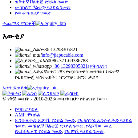
ዝቅተኛ ቮልቴጅ የኃይል ገመድ
መካከለኛ ቮልቴጅ የኃይል ገመድ
የመቆጣጠሪያ ገመድ
ተጨማሪ ምርቶች
እውቂያ
+86 13298305821
info@jiapucable.com
0086-371-69386788
+86 13298305821(ዋትስአፕ)
ቁጥር 283 የዢሳንሁዋን መንገድ፣ ከፍተኛ
የቴክኖሎጂ ዲስትሪክት፣ ዠንግዡ፣ ሄናን፣ ቻይና
አሁን ይጠይቁ
© የቅጂ መብት - 2010-2023፡ መብቱ በህግ የተጠበቀ ነው።
የጣቢያ ካርታ
AMP ሞባይል
ኢንሱሌትድ ኤምቪ የኃይል ገመድ
,
የኤክስፕል ኢንሱሌትድ የኃይል
ገመድ
,
መካከለኛ ቮልቴጅ የኃይል ገመድ
,
የላይኛው መሪ
,
የኤክስኤልፒ የኃይል ገመድ
,
የኤምቪ የኃይል ገመድ
,