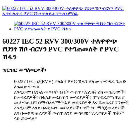
60227 IEC 52 RVV 300/300V ተለዋዋጭ
የህንፃ ሽቦ ብርሃን PVC የተገጠመለት የ PVC
ሽፋን
ዝርዝር መግለጫዎች፡
60227 IEC 52(RVV) ቀላል የ PVC ሽፋን ያለው ተጣጣፊ ገመድ
ለገመድ ጥገና።
እንዲሁም በሃይል መጫኛ፣ በቤት ውስጥ የኤሌክትሪክ መሳሪያዎች፣
በመሳሪያዎች፣ በቴሌኮሙኒኬሽን መሳሪያዎች፣ በማብሪያ/ማጥፊያ
መቆጣጠሪያ፣ በማብሪያ/ማጥፊያ መሳሪያዎች እና በመሳሪያ ፓነሎች
እንዲሁም እንደ በሬቲፋየር መሳሪያዎች፣ በሞተር ማስጀመሪያዎች
እና በመቆጣጠሪያዎች ውስጥ እንደ ውስጣዊ ማያያዣዎች ጥቅም
ላይ ይውላል።