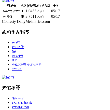
ሜታል
ዋጋ (የአሜሪካ ዶላር)
ቀን
አሉሚኒየም
＄ 1.0455 ኢብ
05/17
መዳብ
＄ 3.7511 ኢብ
05/17
Couresty DailyMetalPrice.com
ፈጣን አገናኝ
መነሻ
ምርቶች
ስለ
መፍትሄ
ዜና
ተደጋጋሚ ጥያቄዎች
ያግኙን
ምርቶች
ባዶ መሪ
የኤቢሲ ኬብል
የግንባታ ሽቦ