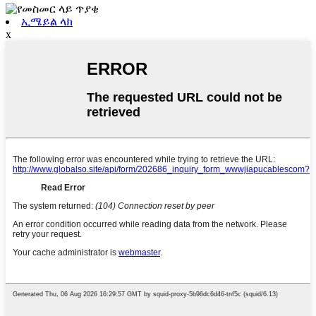
ኢሜይል ላክ
x