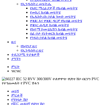
የኢንዱስትሪ መፍትሔ
የአየር ማረፊያዎች የኬብል መፍትሄ
የመኪና ኬብል መፍትሄ
የኤሌክትሪክ ኃይል ገመድ መፍትሄ
የባህር እና የባህር ዳርቻ የኬብል መፍትሄ
የባቡር ሐዲድ ኬብል መፍትሄ
የከተማ ኮሙኒኬሽን ኬብል መፍትሄ
ሰፊ ቦታ የኔትወርክ ኬብል መፍትሄ
የንፋስ ኃይል ኬብል መፍትሄ
ዜና
የኩባንያ ዜና
የኢንዱስትሪ ዜና
ተደጋጋሚ ጥያቄዎች
ያግኙን
ምርት
ዝርዝር
መነሻ
ምርቶች
የግንባታ ሽቦ
የIEC መደበኛ የህንፃ ሽቦ