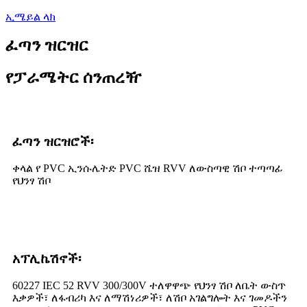
ኢሜይል ላክ
ፈጣን ዝርዝር
የፓራሜትር ሰንጠረዥ
ፈጣን ዝርዝሮች፡
ቀላል የ PVC ኢንሱሌትድ PVC ሼዝ RVV ለውስጣዊ ሽቦ ተጣጣፊ
የህንፃ ሽቦ
አፕሊኬሽኖች፡
60227 IEC 52 RVV 300/300V ተለዋዋጭ የህንፃ ሽቦ ለቤት ውስጥ
እቃዎች፣ ለፋብሪካ እና ለማሽነሪዎች፣ ለሽቦ አገልግሎት እና ገመዶችን