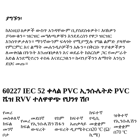
ያግኙን፡
ከእነዚህ ዕቃዎች ውስጥ አንዳቸውም ቢያስደስቱዎት፣ እባክዎን
ያሳውቁን። ዝርዝር መግለጫዎቹን እንደደረሰን የዋጋ ዝርዝር
እንሰጥዎታለን። ማንኛውንም ፍላጎት የሚያሟሉ የግል ልምድ ያላቸው
የምርምር እና ልማት መሐንዲሶቻችን አሉን። በቅርቡ ጥያቄዎችዎን
ለመቀበል በጉጉት እንጠባበቃለን እና ወደፊት ከእርስዎ ጋር የመሥራት
እድል እንደሚኖረን ተስፋ እናደርጋለን። ኩባንያችንን ለማየት እንኳን
ደህና መጡ።
60227 IEC 52 ቀላል PVC ኢንሱሌትድ PVC
ሼዝ RVV ተለዋዋጭ የህንፃ ሽቦ
የመሪ
ከፍተኛ
ዝቅተኛ
መስቀለኛ
መደበኛ
የስም
ከፍተኛ
የዲሲ
የመሪ
የኢንሱሌሽን
ክፍል
የኢንሱሌሽን
ሽፋን
አጠቃላይ
መቋቋም
ክፍል
መቋቋም
መገኛ
ውፍረት
ውፍረት
ዲያሜትር
በ20 ℃ (Ω/
በ70 ℃
ቦታ
ኪሜ)