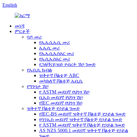
English
መነሻ
ምርቶች
ባዶ መሪ
የኤኤሲኤሲ መሪ
ኤኤሲ መሪ
የኤኤሲኤስአር መሪ
የኤሲኤስአር መሪ
የጋለቫናይዝድ የብረት ሽቦ ገመድ
የኤቢሲ ኬብል
ዝቅተኛ ቮልቴጅ ABC
መካከለኛ ቮልቴጅ ኤቢሲ
የግንባታ ሽቦ
የ ASTM መደበኛ የህንፃ ሽቦ
ቢኤስ መደበኛ የህንፃ ሽቦ
የIEC መደበኛ የህንፃ ሽቦ
ዝቅተኛ ቮልቴጅ የኃይል ገመድ
የIEC-BS መደበኛ ዝቅተኛ ቮልቴጅ የኃይል ገመድ
የሳንኤስ መደበኛ ዝቅተኛ ቮልቴጅ የኃይል ገመድ
የ ASTM መደበኛ ዝቅተኛ ቮልቴጅ የኃይል ገመድ
AS NZS 5000.1 መደበኛ ዝቅተኛ ቮልቴጅ የኃይል
ገመድ