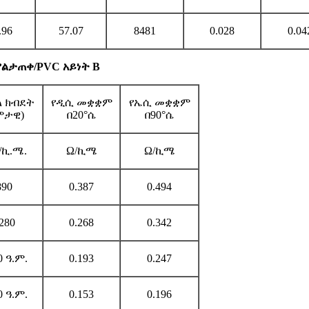
.96
57.07
8481
0.028
0.04
/ያልታጠቀ/PVC አይነት B
ል ክብደት
የዲሲ መቋቋም
የኤሲ መቋቋም
ምታዊ)
በ20°ሴ
በ90°ሴ
/ኪ.ሜ.
Ω/ኪሜ
Ω/ኪሜ
890
0.387
0.494
280
0.268
0.342
0 ዓ.ም.
0.193
0.247
0 ዓ.ም.
0.153
0.196