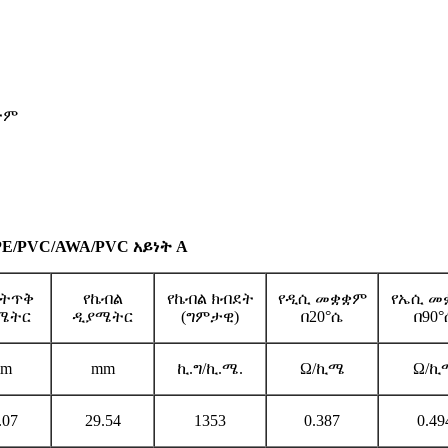
ትም
LPE/PVC/AWA/PVC አይነት A
 ትጥቅ
የኬብል
የኬብል ክብደት
የዲሲ መቋቋም
የኤሲ መ
ሜትር
ዲያሜትር
(ግምታዊ)
በ20°ሴ
በ90°
m
mm
ኪ.ግ/ኪ.ሜ.
Ω/ኪሜ
Ω/ኪ
.07
29.54
1353
0.387
0.49