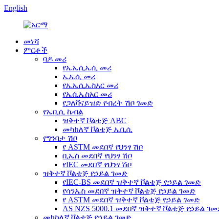
English
መነሻ
ምርቶች
ባዶ መሪ
የኤኤሲኤሲ መሪ
ኤኤሲ መሪ
የኤኤሲኤስአር መሪ
የኤሲኤስአር መሪ
የጋለቫናይዝድ የብረት ሽቦ ገመድ
የኤቢሲ ኬብል
ዝቅተኛ ቮልቴጅ ABC
መካከለኛ ቮልቴጅ ኤቢሲ
የግንባታ ሽቦ
የ ASTM መደበኛ የህንፃ ሽቦ
ቢኤስ መደበኛ የህንፃ ሽቦ
የIEC መደበኛ የህንፃ ሽቦ
ዝቅተኛ ቮልቴጅ የኃይል ገመድ
የIEC-BS መደበኛ ዝቅተኛ ቮልቴጅ የኃይል ገመድ
የሳንኤስ መደበኛ ዝቅተኛ ቮልቴጅ የኃይል ገመድ
የ ASTM መደበኛ ዝቅተኛ ቮልቴጅ የኃይል ገመድ
AS NZS 5000.1 መደበኛ ዝቅተኛ ቮልቴጅ የኃይል ገ
መካከለኛ ቮልቴጅ የኃይል ገመድ