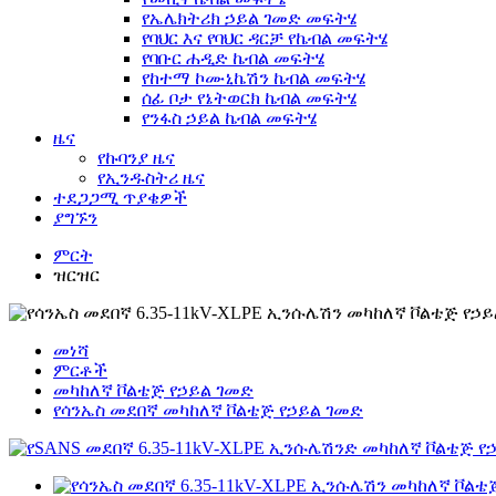
የኤሌክትሪክ ኃይል ገመድ መፍትሄ
የባህር እና የባህር ዳርቻ የኬብል መፍትሄ
የባቡር ሐዲድ ኬብል መፍትሄ
የከተማ ኮሙኒኬሽን ኬብል መፍትሄ
ሰፊ ቦታ የኔትወርክ ኬብል መፍትሄ
የንፋስ ኃይል ኬብል መፍትሄ
ዜና
የኩባንያ ዜና
የኢንዱስትሪ ዜና
ተደጋጋሚ ጥያቄዎች
ያግኙን
ምርት
ዝርዝር
መነሻ
ምርቶች
መካከለኛ ቮልቴጅ የኃይል ገመድ
የሳንኤስ መደበኛ መካከለኛ ቮልቴጅ የኃይል ገመድ