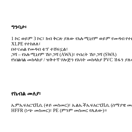
ግንባታ፡
1 ኮር ወይም 3 ኮር፣ ክብ ቅርጽ ያለው የአሉሚኒየም ወይም የመዳብ የተ
XLPE የተከለለ፣
በተናጠል የመዳብ ቴፕ ተሸፍኗል፣
ጋሻ – የአሉሚኒየም ሽቦ ጋሻ (AWA)፣ የብረት ሽቦ ጋሻ (SWA)
የነበልባል መከላከያ / ዝቅተኛ ሃሎጅን የእሳት መከላከያ PVC ሽፋን ያ
የኬብል መለያ፡
ኤምኤፍአርፒቪሲ (ቀይ መስመር)፣ ኤልኤችኤፍአርፒቪሲ (ሰማያዊ መ
HFFR (ነጭ መስመር)፣ PE (ምንም መስመር የሌለው)።