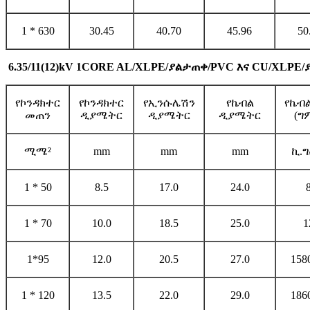
1 * 630
30.45
40.70
45.96
50
6.35/11(12)kV 1CORE AL/XLPE/ያልታጠቀ/PVC እና CU/XLPE
የኮንዳክተር
የኮንዳክተር
የኢንሱሌሽን
የኬብል
የኬብ
መጠን
ዲያሜትር
ዲያሜትር
ዲያሜትር
(ግ
ሚሜ²
mm
mm
mm
ኪ.ግ
1 * 50
8.5
17.0
24.0
1 * 70
10.0
18.5
25.0
1
1*95
12.0
20.5
27.0
158
1 * 120
13.5
22.0
29.0
186