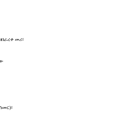
ዘበራረቀ መሪ፣
ለው
ስመር)፣