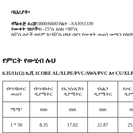
ባህሪያት፡
የቮልቴጅ ደረጃ፡
3800/6600 ቮልት –SANS1339
የሙቀት ገደቦች፡
ከ -15°ሴ እስከ +90°ሴ
ከ0°ሴ በታች ወይም ከ+60°ሴ በላይ በሆነ የሙቀት መጠን መጫን የለበ
የምርት የውሂብ ሉህ
6.35/11(12) ኪ.ቪ 1CORE AL/XLPE/PVC/AWA/PVC እና CU/X
የኮንዳክተር
የኮንዳክተር
የኢንሱሌሽን
የአልጋ
የጦር
መጠን
ዲያሜትር
ዲያሜትር
ዲያሜትር
ዲያ
ሚሜ²
mm
mm
mm
m
1 * 50
8.35
17.02
21.87
25