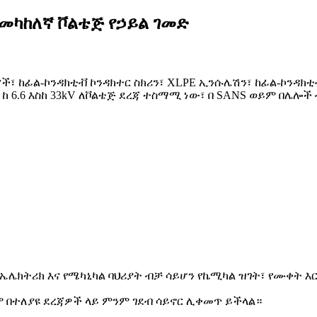
 መካከለኛ ቮልቴጅ የኃይል ገመድ
ች፣ ከፊል-ኮንዳክቲቭ ኮንዳክተር ስክሪን፣ XLPE ኢንሱሌሽን፣ ከፊል-ኮንዳክቲ
ዱ ከ 6.6 እስከ 33kV ለቮልቴጅ ደረጃ ተስማሚ ነው፣ በ SANS ወይም በሌ
 የኤሌክትሪክ እና የሜካኒካል ባህሪያት ብቻ ሳይሆን የኬሚካል ዝገት፣ የሙቀት
 በተለያዩ ደረጃዎች ላይ ምንም ገደብ ሳይኖር ሊቀመጥ ይችላል።