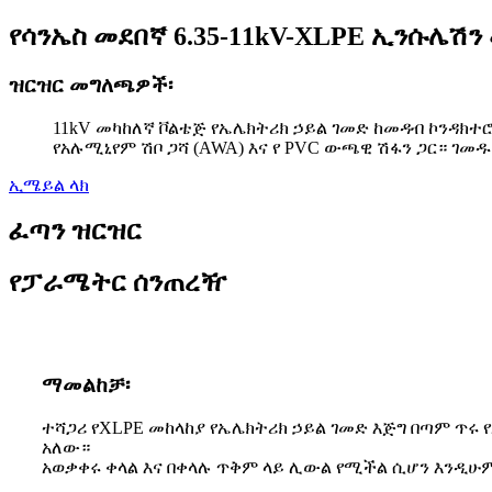
የሳንኤስ መደበኛ 6.35-11kV-XLPE ኢንሱሌሽን
ዝርዝር መግለጫዎች፡
11kV መካከለኛ ቮልቴጅ የኤሌክትሪክ ኃይል ገመድ ከመዳብ ኮንዳክተሮ
የአሉሚኒየም ሽቦ ጋሻ (AWA) እና የ PVC ውጫዊ ሽፋን ጋር። ገመ
ኢሜይል ላክ
ፈጣን ዝርዝር
የፓራሜትር ሰንጠረዥ
ማመልከቻ፡
ተሻጋሪ የXLPE መከላከያ የኤሌክትሪክ ኃይል ገመድ እጅግ በጣም ጥሩ
አለው።
አወቃቀሩ ቀላል እና በቀላሉ ጥቅም ላይ ሊውል የሚችል ሲሆን እንዲሁም