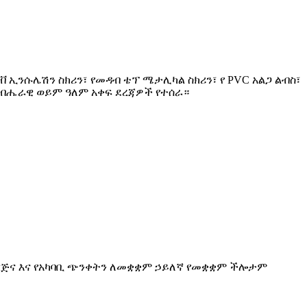
ቭ ኢንሱሌሽን ስክሪን፣ የመዳብ ቴፕ ሜታሊካል ስክሪን፣ የ PVC አልጋ ልብስ፣
ሎች ብሔራዊ ወይም ዓለም አቀፍ ደረጃዎች የተሰራ።
 እርጅና እና የአካባቢ ጭንቀትን ለመቋቋም ኃይለኛ የመቋቋም ችሎታም