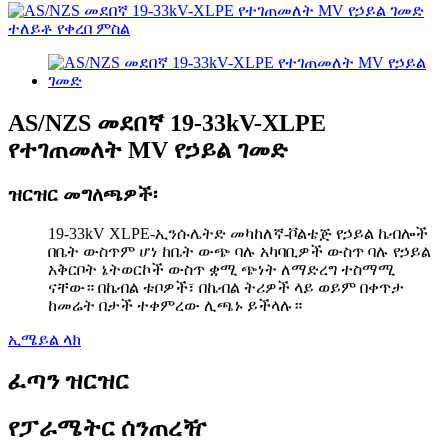
AS/NZS መደበኛ 19-33kV-XLPE
የተገጠመለት MV የኃይል ገመድ
ዝርዝር መግለጫዎች፡
19-33kV XLPE-ኢንሱሌትድ መካከለኛ-ቮልቴጅ የኃይል ኬብሎች
በቤት ውስጥም ሆነ ከቤት ውጭ ባሉ አካባቢዎች ውስጥ ባሉ የኃይል
አቅርቦት ኔትወርኮች ውስጥ ቋሚ ጭነት ለማድረግ ተስማሚ
ናቸው። በኬብል ቱቦዎች፣ በኬብል ትሪዎች ላይ ወይም በቀጥታ
ከመሬት በታች ተቀምረው ሊጫኑ ይችላሉ።
ኢሜይል ላክ
ፈጣን ዝርዝር
የፓራሜትር ሰንጠረዥ