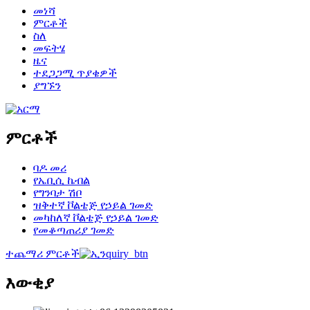
መነሻ
ምርቶች
ስለ
መፍትሄ
ዜና
ተደጋጋሚ ጥያቄዎች
ያግኙን
ምርቶች
ባዶ መሪ
የኤቢሲ ኬብል
የግንባታ ሽቦ
ዝቅተኛ ቮልቴጅ የኃይል ገመድ
መካከለኛ ቮልቴጅ የኃይል ገመድ
የመቆጣጠሪያ ገመድ
ተጨማሪ ምርቶች
እውቂያ