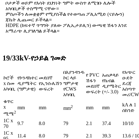
ቦታዎች ወይም የእሳት ደህንነት ግምት ውስጥ ለሚገቡ ሌሎች
አካባቢዎች ተስማሚ ናቸው።
ምስጦችን ለመቋቋም የሚያስችል የተወጣጠ ፖሊአሚድ (ናይሎን)
ጃኬት ሊጨመር ይችላል።
HDPE (ከፍተኛ ጥግግት ያለው ፖሊኢታይሊን) ውጫዊ ሽፋን እንደ
አማራጭ ሊያገለግል ይችላል።
19/33kV-የኃይል ገመድ
በእያንዳንዱ
የአጭር
የ PVC
አጠቃላይ
ኮሮች
የኮንዳክተር
መደበኛ
ኮር ላይ
ዑደት
ሽፋን
የኬብል
x ስመ
ዲያሜትር
የኢንሱሌሽን
ግምታዊ
ደረጃ
መደበኛ
ዲያሜትር
አካባቢ
(ግምታዊ)
ውፍረት
የCWS
አሰጣጥ
ውፍረት
(+/- 3.0)
አካባቢ
መሪ/CW
ቁጥር
kA ለ 1
x
2
mm
mm
mm
mm
mm
ሰከንድ
2
ሚሜ
1C x
9.7
8.0
79
2.1
37.4
10/10
70
1C x
11.4
8.0
79
2.1
39.3
13.6 / 1
95