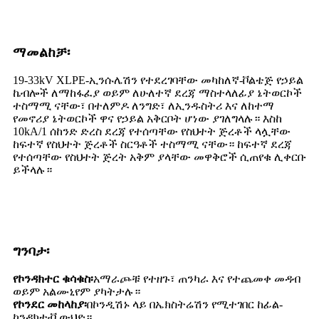
ማመልከቻ፡
19-33kV XLPE-ኢንሱሌሽን የተደረገባቸው መካከለኛ-ቮልቴጅ የኃይል
ኬብሎች ለማከፋፈያ ወይም ለሁለተኛ ደረጃ ማስተላለፊያ ኔትወርኮች
ተስማሚ ናቸው፣ በተለምዶ ለንግድ፣ ለኢንዱስትሪ እና ለከተማ
የመኖሪያ ኔትወርኮች ዋና የኃይል አቅርቦት ሆነው ያገለግላሉ። እስከ
10kA/1 ሰከንድ ድረስ ደረጃ የተሰጣቸው የስህተት ጅረቶች ላሏቸው
ከፍተኛ የስህተት ጅረቶች ስርዓቶች ተስማሚ ናቸው። ከፍተኛ ደረጃ
የተሰጣቸው የስህተት ጅረት አቅም ያላቸው መዋቅሮች ሲጠየቁ ሊቀርቡ
ይችላሉ።
ግንባታ፡
የኮንዳክተር ቁሳቁስ፡
አማራጮቹ የተዘጉ፣ ጠንካራ እና የተጨመቀ መዳብ
ወይም አልሙኒየም ያካትታሉ።
የኮንደር መከላከያ፡
በኮንዲሽኑ ላይ በኤክስትሬሽን የሚተገበር ከፊል-
ኮንዳክቲቭ ውህድ።