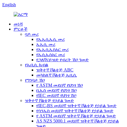
English
መነሻ
ምርቶች
ባዶ መሪ
የኤኤሲኤሲ መሪ
ኤኤሲ መሪ
የኤኤሲኤስአር መሪ
የኤሲኤስአር መሪ
የጋለቫናይዝድ የብረት ሽቦ ገመድ
የኤቢሲ ኬብል
ዝቅተኛ ቮልቴጅ ABC
መካከለኛ ቮልቴጅ ኤቢሲ
የግንባታ ሽቦ
የ ASTM መደበኛ የህንፃ ሽቦ
ቢኤስ መደበኛ የህንፃ ሽቦ
የIEC መደበኛ የህንፃ ሽቦ
ዝቅተኛ ቮልቴጅ የኃይል ገመድ
የIEC-BS መደበኛ ዝቅተኛ ቮልቴጅ የኃይል ገመድ
የሳንኤስ መደበኛ ዝቅተኛ ቮልቴጅ የኃይል ገመድ
የ ASTM መደበኛ ዝቅተኛ ቮልቴጅ የኃይል ገመድ
AS NZS 5000.1 መደበኛ ዝቅተኛ ቮልቴጅ የኃይል
ገመድ