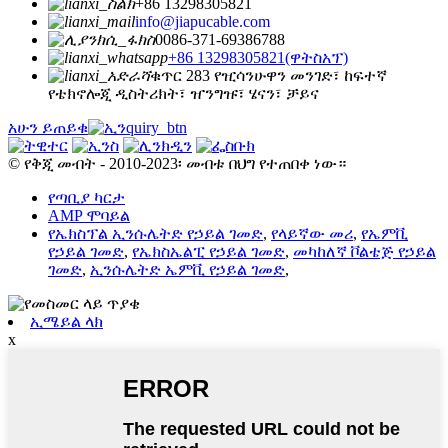
+86 13298305821
info@jiapucable.com
0086-371-69386788
+86 13298305821(ዋትስአፕ)
ቁጥር 283 የዢሳንሁዋን መንገድ፣ ከፍተኛ
የቴክኖሎጂ ዲስትሪክት፣ ዠንግዡ፣ ሄናን፣ ቻይና
አሁን ይጠይቁ
© የቅጂ መብት - 2010-2023፡ መብቱ በህግ የተጠበቀ ነው።
የጣቢያ ካርታ
AMP ሞባይል
የኤክስፕል ኢንሱሌትድ የኃይል ገመድ
,
የላይኛው መሪ
,
የኤምቪ
የኃይል ገመድ
,
የኤክስኤልፒ የኃይል ገመድ
,
መካከለኛ ቮልቴጅ የኃይል
ገመድ
,
ኢንሱሌትድ ኤምቪ የኃይል ገመድ
,
ኢሜይል ላክ
x