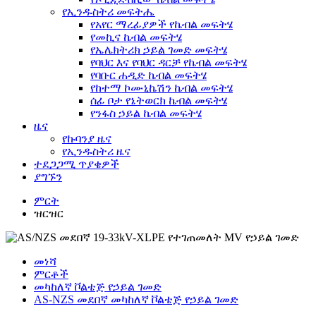
የኢንዱስትሪ መፍትሔ
የአየር ማረፊያዎች የኬብል መፍትሄ
የመኪና ኬብል መፍትሄ
የኤሌክትሪክ ኃይል ገመድ መፍትሄ
የባህር እና የባህር ዳርቻ የኬብል መፍትሄ
የባቡር ሐዲድ ኬብል መፍትሄ
የከተማ ኮሙኒኬሽን ኬብል መፍትሄ
ሰፊ ቦታ የኔትወርክ ኬብል መፍትሄ
የንፋስ ኃይል ኬብል መፍትሄ
ዜና
የኩባንያ ዜና
የኢንዱስትሪ ዜና
ተደጋጋሚ ጥያቄዎች
ያግኙን
ምርት
ዝርዝር
መነሻ
ምርቶች
መካከለኛ ቮልቴጅ የኃይል ገመድ
AS-NZS መደበኛ መካከለኛ ቮልቴጅ የኃይል ገመድ