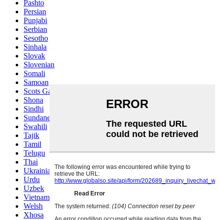
Pashto
Persian
Punjabi
Serbian
Sesotho
Sinhala
Slovak
Slovenian
Somali
Samoan
Scots Gaelic
Shona
Sindhi
Sundanese
Swahili
Tajik
Tamil
Telugu
Thai
Ukrainian
Urdu
Uzbek
Vietnamese
Welsh
Xhosa