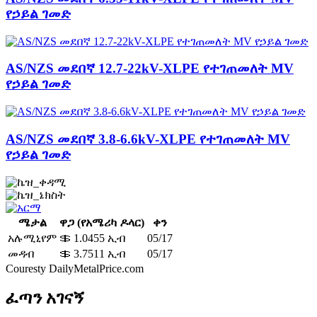
የኃይል ገመድ
AS/NZS መደበኛ 12.7-22kV-XLPE የተገጠመለት MV
የኃይል ገመድ
AS/NZS መደበኛ 3.8-6.6kV-XLPE የተገጠመለት MV
የኃይል ገመድ
ሜታል
ዋጋ (የአሜሪካ ዶላር)
ቀን
አሉሚኒየም
＄ 1.0455 ኢብ
05/17
መዳብ
＄ 3.7511 ኢብ
05/17
Couresty DailyMetalPrice.com
ፈጣን አገናኝ