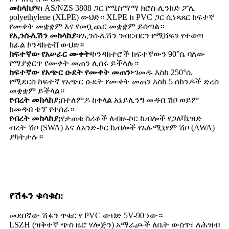
መከላከያ፡
ከ AS/NZS 3808 ጋር የሚስማማ ክሮስ-ሊንክድ ፖሊ
polyethylene (XLPE) ውህድ። XLPE ከ PVC ጋር ሲነጻጸር ከፍተኛ
የሙቀት መቋቋም እና የመቧጨር መቋቋም ይሰጣል።
የኢንሱሌሽን መከላከያ፡
የኢንሱሌሽን ንብርብርን የሚሸፍን የተወጣ
ከፊል ኮንዳክቲቭ ውህድ።
ከፍተኛው የአሠራር ሙቀት፡
ኮንዳክተሮች ከፍተኛውን 90°ሴ ባለው
የማያቋርጥ የሙቀት መጠን ሊሰሩ ይችላሉ።
ከፍተኛው የአጭር ዑደት የሙቀት መጠን፦
ገመዱ እስከ 250°ሴ
የሚደርስ ከፍተኛ የአጭር ዑደት የሙቀት መጠን እስከ 5 ሰከንዶች ድረስ
መቋቋም ይችላል።
የብረት መከላከያ;
በተለምዶ ከቀላል አኔይሊንግ መዳብ ሽቦ ወይም
ከመዳብ ቴፕ የተሰራ።
የብረት መከላከያ;
የታጠቁ ስሪቶች ለብዙ-ኮር ኬብሎች የጋለቫኒዝድ
ብረት ሽቦ (SWA) እና ለአንድ-ኮር ኬብሎች የአሉሚኒየም ሽቦ (AWA)
ያካትታሉ።
የሽፋን ቁሳቁስ:
መደበኛው ሽፋን ጥቁር የ PVC ውህድ 5V-90 ነው።
LSZH (ዝቅተኛ ጭስ ዜሮ ሃሎጅን) አማራጮች ለቤት ውስጥ፣ ለሕዝብ